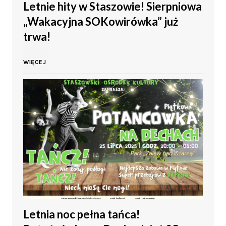
Letnie hity w Staszowie! Sierpniowa
ł
„Wakacyjna SOKowirówka” już
w
o
trwa!
K
d
L
WIĘCEJ
i
o
e
e
ś
t
l
c
n
c
i
i
a
i
e
c
s
Letnia noc pełna tańca!
h