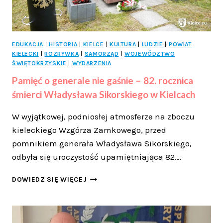
EDUKACJA
|
HISTORIA
|
KIELCE
|
KULTURA
|
LUDZIE
|
POWIAT
KIELECKI
|
ROZRYWKA
|
SAMORZĄD
|
WOJEWÓDZTWO
ŚWIĘTOKRZYSKIE
|
WYDARZENIA
Pamięć o generale nie gaśnie – 82. rocznica
śmierci Władysława Sikorskiego w Kielcach
W wyjątkowej, podniosłej atmosferze na zboczu
kieleckiego Wzgórza Zamkowego, przed
pomnikiem generała Władysława Sikorskiego,
odbyła się uroczystość upamiętniająca 82….
PAMIĘĆ
DOWIEDZ SIĘ WIĘCEJ
O
GENERALE
NIE
GAŚNIE