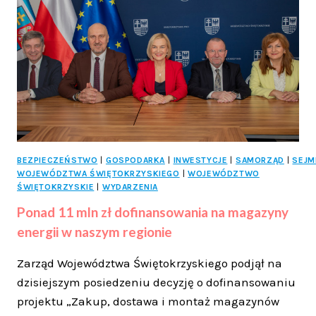
PO
RAZ
SIÓDMY
BEZPIECZEŃSTWO
|
GOSPODARKA
|
INWESTYCJE
|
SAMORZĄD
|
SEJM
WOJEWÓDZTWA ŚWIĘTOKRZYSKIEGO
|
WOJEWÓDZTWO
ŚWIĘTOKRZYSKIE
|
WYDARZENIA
Ponad 11 mln zł dofinansowania na magazyny
energii w naszym regionie
Zarząd Województwa Świętokrzyskiego podjął na
dzisiejszym posiedzeniu decyzję o dofinansowaniu
projektu „Zakup, dostawa i montaż magazynów