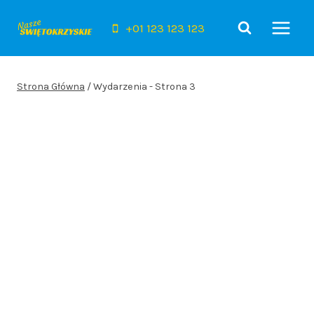
Przejdź
do
+01 123 123 123
treści
Strona Główna
/
Wydarzenia
- Strona 3