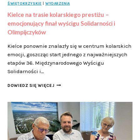
ŚWIĘTOKRZYSKIE
|
WYDARZENIA
Kielce na trasie kolarskiego prestiżu –
emocjonujący finał wyścigu Solidarności i
Olimpijczyków
Kielce ponownie znalazły się w centrum kolarskich
emocji, goszcząc start jednego z najważniejszych
etapów 36. Międzynarodowego Wyścigu
Solidarności i…
KIELCE
DOWIEDZ SIĘ WIĘCEJ
NA
TRASIE
KOLARSKIEGO
PRESTIŻU
–
EMOCJONUJĄCY
FINAŁ
WYŚCIGU