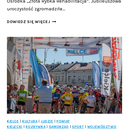
Ośrodka „Złota Rybka Rehabilitacja”. Jubileuszowa
uroczystość zgromadziła…
„ZŁOTA
DOWIEDZ SIĘ WIĘCEJ
RYBKA”
ŚWIĘTUJE
10-
LECIE
ISTNIENIA!
KIELCE
|
KULTURA
|
LUDZIE
|
POWIAT
KIELECKI
|
ROZRYWKA
|
SAMORZĄD
|
SPORT
|
WOJEWÓDZTWO