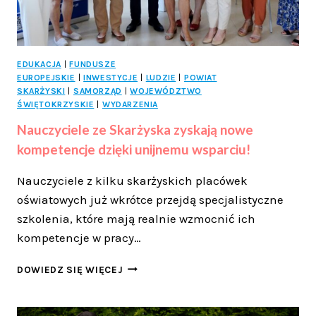
EDUKACJA
|
FUNDUSZE
EUROPEJSKIE
|
INWESTYCJE
|
LUDZIE
|
POWIAT
SKARŻYSKI
|
SAMORZĄD
|
WOJEWÓDZTWO
ŚWIĘTOKRZYSKIE
|
WYDARZENIA
Nauczyciele ze Skarżyska zyskają nowe
kompetencje dzięki unijnemu wsparciu!
Nauczyciele z kilku skarżyskich placówek
oświatowych już wkrótce przejdą specjalistyczne
szkolenia, które mają realnie wzmocnić ich
kompetencje w pracy…
NAUCZYCIELE
DOWIEDZ SIĘ WIĘCEJ
ZE
SKARŻYSKA
ZYSKAJĄ