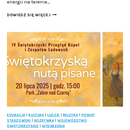
energii na terenie…
PONAD
DOWIEDZ SIĘ WIĘCEJ
11
MLN
ZŁ
DOFINANSOWANIA
NA
MAGAZYNY
ENERGII
W
NASZYM
REGIONIE
EDUKACJA
|
KULTURA
|
LUDZIE
|
MUZYKA
|
POWIAT
STASZOWSKI
|
ROZRYWKA
|
WOJEWÓDZTWO
ŚWIĘTOKRZYSKIE
|
WYDARZENIA