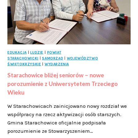
SOLIDARNOŚCI
I
OLIMPIJCZYKÓW
EDUKACJA
|
LUDZIE
|
POWIAT
STARACHOWICKI
|
SAMORZĄD
|
WOJEWÓDZTWO
ŚWIĘTOKRZYSKIE
|
WYDARZENIA
Starachowice bliżej seniorów – nowe
porozumienie z Uniwersytetem Trzeciego
Wieku
W Starachowicach zainicjowano nowy rozdział we
współpracy na rzecz aktywizacji osób starszych.
Gmina Starachowice oficjalnie podpisała
porozumienie ze Stowarzyszeniem…