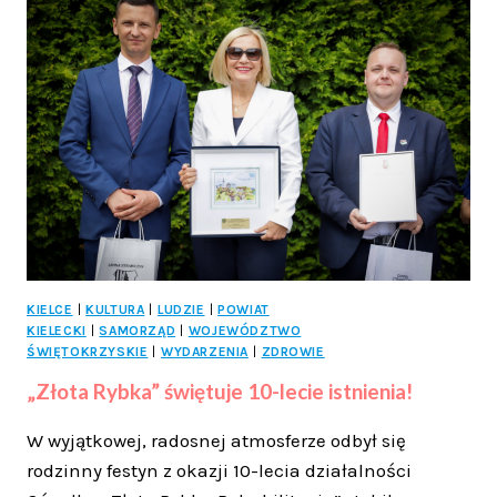
NOWE
KOMPETENCJE
DZIĘKI
UNIJNEMU
WSPARCIU!
KIELCE
|
KULTURA
|
LUDZIE
|
POWIAT
KIELECKI
|
SAMORZĄD
|
WOJEWÓDZTWO
ŚWIĘTOKRZYSKIE
|
WYDARZENIA
|
ZDROWIE
„Złota Rybka” świętuje 10-lecie istnienia!
W wyjątkowej, radosnej atmosferze odbył się
rodzinny festyn z okazji 10-lecia działalności