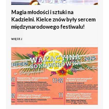
Magia młodości i sztuki na
M
Kadzielni. Kielce znów były sercem
ł
międzynarodowego festiwalu!
o
M
WIĘCEJ
d
a
z
g
i
i
e
a
ż
m
y