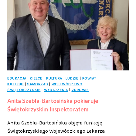
–
82.
ROCZNICA
ŚMIERCI
WŁADYSŁAWA
SIKORSKIEGO
W
KIELCACH
EDUKACJA
|
KIELCE
|
KULTURA
|
LUDZIE
|
POWIAT
KIELECKI
|
SAMORZĄD
|
WOJEWÓDZTWO
ŚWIĘTOKRZYSKIE
|
WYDARZENIA
|
ZDROWIE
Anita Szebla-Bartosińska pokieruje
Świętokrzyskim Inspektoratem
Anita Szebla-Bartosińska objęła funkcję
Świętokrzyskiego Wojewódzkiego Lekarza