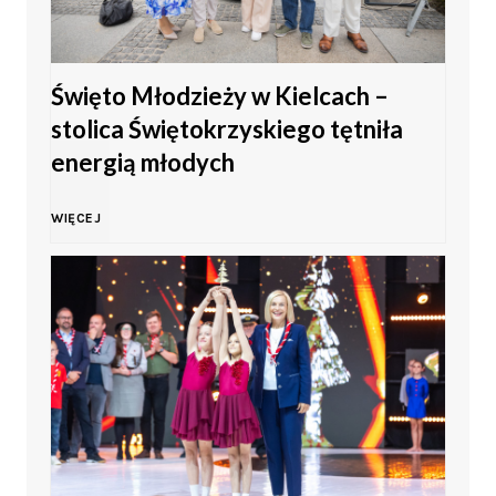
Święto Młodzieży w Kielcach –
stolica Świętokrzyskiego tętniła
energią młodych
Ś
WIĘCEJ
w
i
ę
t
o