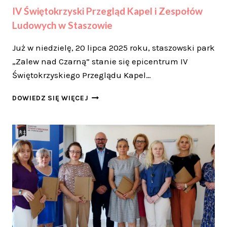
IV Świętokrzyski Przegląd Kapel i Zespołów
Ludowych w Staszowie
Już w niedzielę, 20 lipca 2025 roku, staszowski park
„Zalew nad Czarną” stanie się epicentrum IV
Świętokrzyskiego Przeglądu Kapel…
IV
DOWIEDZ SIĘ WIĘCEJ
ŚWIĘTOKRZYSKI
PRZEGLĄD
KAPEL
I
ZESPOŁÓW
LUDOWYCH
W
STASZOWIE