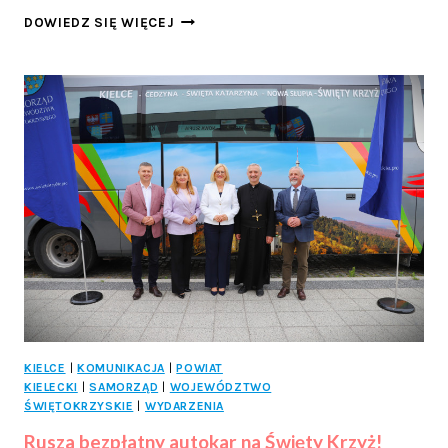
STARACHOWICE
DOWIEDZ SIĘ WIĘCEJ
BLIŻEJ
SENIORÓW
–
NOWE
POROZUMIENIE
Z
UNIWERSYTETEM
TRZECIEGO
WIEKU
KIELCE
|
KOMUNIKACJA
|
POWIAT
KIELECKI
|
SAMORZĄD
|
WOJEWÓDZTWO
ŚWIĘTOKRZYSKIE
|
WYDARZENIA
Rusza bezpłatny autokar na Święty Krzyż!