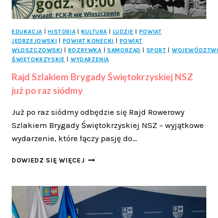
EDUKACJA
|
HISTORIA
|
KULTURA
|
LUDZIE
|
POWIAT
JĘDRZEJOWSKI
|
POWIAT KONECKI
|
POWIAT
WŁOSZCZOWSKI
|
ROZRYWKA
|
SAMORZĄD
|
SPORT
|
WOJEWÓDZTW
ŚWIĘTOKRZYSKIE
|
WYDARZENIA
Rajd Szlakiem Brygady Świętokrzyskiej NSZ
już po raz siódmy
Już po raz siódmy odbędzie się Rajd Rowerowy
Szlakiem Brygady Świętokrzyskiej NSZ – wyjątkowe
wydarzenie, które łączy pasję do…
RAJD
DOWIEDZ SIĘ WIĘCEJ
SZLAKIEM
BRYGADY
ŚWIĘTOKRZYSKIEJ
NSZ
JUŻ