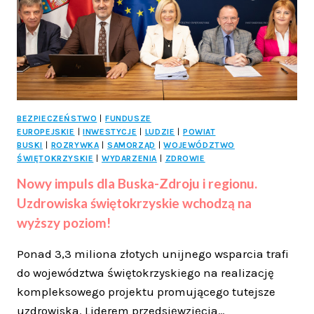
NOWĄ
NAWIERZCHNIĘ
DZIĘKI
GŁOSOM
MIESZKAŃCÓW
BEZPIECZEŃSTWO
|
FUNDUSZE
EUROPEJSKIE
|
INWESTYCJE
|
LUDZIE
|
POWIAT
BUSKI
|
ROZRYWKA
|
SAMORZĄD
|
WOJEWÓDZTWO
ŚWIĘTOKRZYSKIE
|
WYDARZENIA
|
ZDROWIE
Nowy impuls dla Buska-Zdroju i regionu.
Uzdrowiska świętokrzyskie wchodzą na
wyższy poziom!
Ponad 3,3 miliona złotych unijnego wsparcia trafi
do województwa świętokrzyskiego na realizację
kompleksowego projektu promującego tutejsze
uzdrowiska. Liderem przedsięwzięcia…