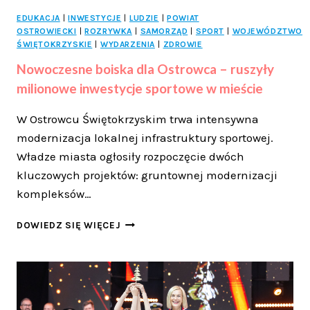
EDUKACJA
|
INWESTYCJE
|
LUDZIE
|
POWIAT
OSTROWIECKI
|
ROZRYWKA
|
SAMORZĄD
|
SPORT
|
WOJEWÓDZTWO
ŚWIĘTOKRZYSKIE
|
WYDARZENIA
|
ZDROWIE
Nowoczesne boiska dla Ostrowca – ruszyły
milionowe inwestycje sportowe w mieście
W Ostrowcu Świętokrzyskim trwa intensywna
modernizacja lokalnej infrastruktury sportowej.
Władze miasta ogłosiły rozpoczęcie dwóch
kluczowych projektów: gruntownej modernizacji
kompleksów…
NOWOCZESNE
DOWIEDZ SIĘ WIĘCEJ
BOISKA
DLA
OSTROWCA
–
RUSZYŁY
MILIONOWE