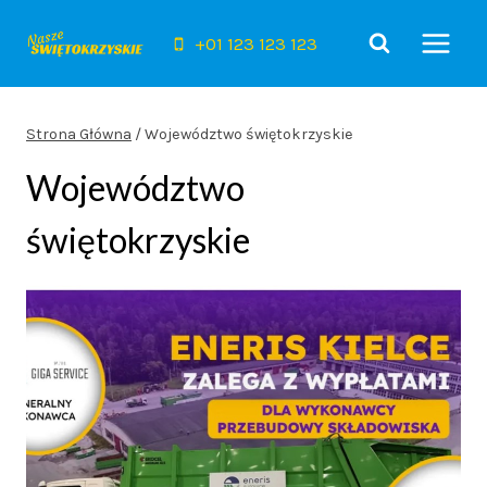
Przejdź
do
+01 123 123 123
treści
Strona Główna
/
Województwo świętokrzyskie
Województwo
świętokrzyskie