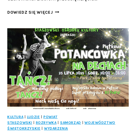
NOWY
DOWIEDZ SIĘ WIĘCEJ
IMPULS
DLA
BUSKA-
ZDROJU
I
REGIONU.
UZDROWISKA
ŚWIĘTOKRZYSKIE
WCHODZĄ
NA
WYŻSZY
POZIOM!
KULTURA
|
LUDZIE
|
POWIAT
STASZOWSKI
|
ROZRYWKA
|
SAMORZĄD
|
WOJEWÓDZTWO
ŚWIĘTOKRZYSKIE
|
WYDARZENIA