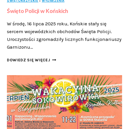
ŚWIĘTOKRZYSKIE
|
WYDARZENIA
Święto Policji w Końskich
W środę, 16 lipca 2025 roku, Końskie stały się
sercem wojewódzkich obchodów Święta Policji.
Uroczystości zgromadziły licznych funkcjonariuszy
Garnizonu…
ŚWIĘTO
DOWIEDZ SIĘ WIĘCEJ
POLICJI
W
KOŃSKICH