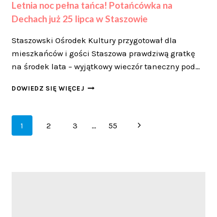
Letnia noc pełna tańca! Potańcówka na
Dechach już 25 lipca w Staszowie
Staszowski Ośrodek Kultury przygotował dla
mieszkańców i gości Staszowa prawdziwą gratkę
na środek lata – wyjątkowy wieczór taneczny pod…
LETNIA
DOWIEDZ SIĘ WIĘCEJ
NOC
PEŁNA
TAŃCA!
Nawigacja
Następna
1
2
3
…
55
POTAŃCÓWKA
NA
strony
strona
DECHACH
JUŻ
25
LIPCA
W
STASZOWIE