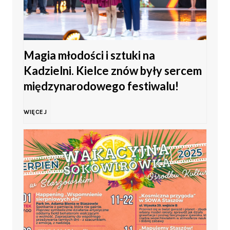
t
o
Magia młodości i sztuki na
M
Kadzielni. Kielce znów były sercem
ł
międzynarodowego festiwalu!
o
M
WIĘCEJ
d
a
z
g
i
i
e
a