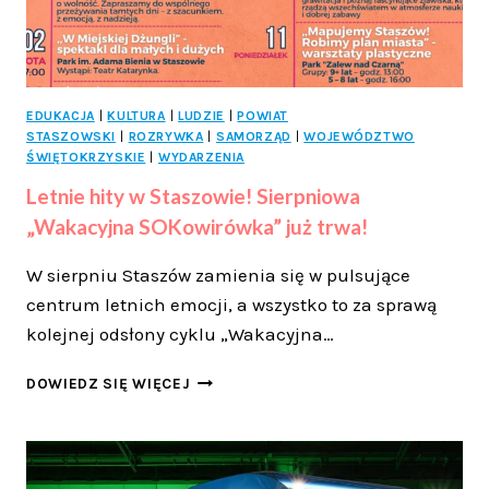
EDUKACJA
|
KULTURA
|
LUDZIE
|
POWIAT
STASZOWSKI
|
ROZRYWKA
|
SAMORZĄD
|
WOJEWÓDZTWO
ŚWIĘTOKRZYSKIE
|
WYDARZENIA
Letnie hity w Staszowie! Sierpniowa
„Wakacyjna SOKowirówka” już trwa!
W sierpniu Staszów zamienia się w pulsujące
centrum letnich emocji, a wszystko to za sprawą
kolejnej odsłony cyklu „Wakacyjna…
LETNIE
DOWIEDZ SIĘ WIĘCEJ
HITY
W
STASZOWIE!
SIERPNIOWA