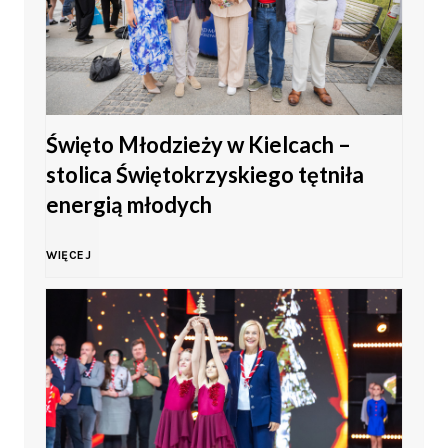
Święto Młodzieży w Kielcach –
stolica Świętokrzyskiego tętniła
energią młodych
Ś
WIĘCEJ
w
i
ę