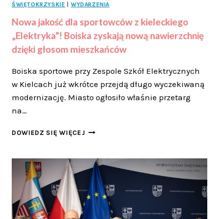
ŚWIĘTOKRZYSKIE
|
WYDARZENIA
Nowa jakość dla sportowców z kieleckiego
„Elektryka”! Boiska zyskają nową nawierzchnię
dzięki głosom mieszkańców
Boiska sportowe przy Zespole Szkół Elektrycznych
w Kielcach już wkrótce przejdą długo wyczekiwaną
modernizację. Miasto ogłosiło właśnie przetarg
na…
NOWA
DOWIEDZ SIĘ WIĘCEJ
JAKOŚĆ
DLA
SPORTOWCÓW
Z
KIELECKIEGO
„ELEKTRYKA”!
BOISKA
ZYSKAJĄ