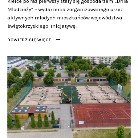
Kielce po raz pierwszy stały się gospodarzem „Dnia
Młodzieży” – wydarzenia zorganizowanego przez
aktywnych młodych mieszkańców województwa
świętokrzyskiego. Inicjatywę…
ŚWIĘTO
DOWIEDZ SIĘ WIĘCEJ
MŁODZIEŻY
W
KIELCACH
–
STOLICA
ŚWIĘTOKRZYSKIEGO
TĘTNIŁA
ENERGIĄ
MŁODYCH