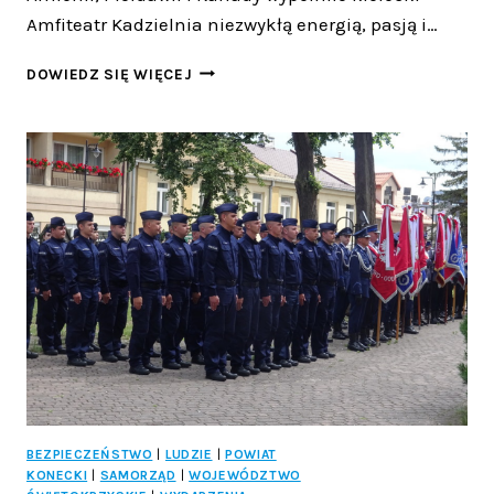
Amfiteatr Kadzielnia niezwykłą energią, pasją i…
MAGIA
DOWIEDZ SIĘ WIĘCEJ
MŁODOŚCI
I
SZTUKI
NA
KADZIELNI.
KIELCE
ZNÓW
BYŁY
SERCEM
MIĘDZYNARODOWEGO
FESTIWALU!
BEZPIECZEŃSTWO
|
LUDZIE
|
POWIAT
KONECKI
|
SAMORZĄD
|
WOJEWÓDZTWO