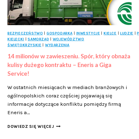
BEZPIECZEŃSTWO
|
GOSPODARKA
|
INWESTYCJE
|
KIELCE
|
LUDZIE
|
KIELECKI
|
SAMORZĄD
|
WOJEWÓDZTWO
ŚWIĘTOKRZYSKIE
|
WYDARZENIA
14 milionów w zawieszeniu. Spór, który obnaża
kulisy dużego kontraktu – Eneris a Giga
Service!
W ostatnich miesiącach w mediach branżowych i
ogólnopolskich coraz częściej pojawiają się
informacje dotyczące konfliktu pomiędzy firmą
Eneris a…
14
DOWIEDZ SIĘ WIĘCEJ
MILIONÓW
W