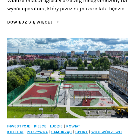
Władze miasta ogłosiły przetarg nieograniczony na
wybór operatora, który przez najbliższe lata będzie…
ZIELONA
DOWIEDZ SIĘ WIĘCEJ
REWOLUCJA
W
KIELCACH:
MIASTO
SZUKA
OPERATORA
DLA
24
NOWYCH
AUTOBUSÓW
ELEKTRYCZNYCH!
INWESTYCJE
|
KIELCE
|
LUDZIE
|
POWIAT
KIELECKI
|
ROZRYWKA
|
SAMORZĄD
|
SPORT
|
WOJEWÓDZTWO