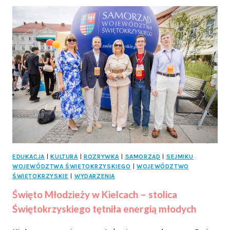
ZAWIESZENIU.
SPÓR,
KTÓRY
OBNAŻA
KULISY
DUŻEGO
KONTRAKTU
–
ENERIS
A
GIGA
SERVICE!
EDUKACJA
|
KULTURA
|
ROZRYWKA
|
SAMORZĄD
|
SEJMIKU
WOJEWÓDZTWA ŚWIĘTOKRZYSKIEGO
|
WOJEWÓDZTWO
ŚWIĘTOKRZYSKIE
|
WYDARZENIA
Święto Młodzieży w Kielcach – stolica
Świętokrzyskiego tętniła energią młodych