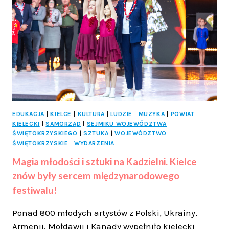
INWESTYCJE
SPORTOWE
W
MIEŚCIE
EDUKACJA
|
KIELCE
|
KULTURA
|
LUDZIE
|
MUZYKA
|
POWIAT
KIELECKI
|
SAMORZĄD
|
SEJMIKU WOJEWÓDZTWA
ŚWIĘTOKRZYSKIEGO
|
SZTUKA
|
WOJEWÓDZTWO
ŚWIĘTOKRZYSKIE
|
WYDARZENIA
Magia młodości i sztuki na Kadzielni. Kielce
znów były sercem międzynarodowego
festiwalu!
Ponad 800 młodych artystów z Polski, Ukrainy,
Armenii, Mołdawii i Kanady wypełniło kielecki