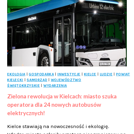
„WAKACYJNA
SOKOWIRÓWKA”
JUŻ
TRWA!
EKOLOGIA
|
GOSPODARKA
|
INWESTYCJE
|
KIELCE
|
LUDZIE
|
POWIAT
KIELECKI
|
SAMORZĄD
|
WOJEWÓDZTWO
ŚWIĘTOKRZYSKIE
|
WYDARZENIA
Zielona rewolucja w Kielcach: miasto szuka
operatora dla 24 nowych autobusów
elektrycznych!
Kielce stawiają na nowoczesność i ekologię.