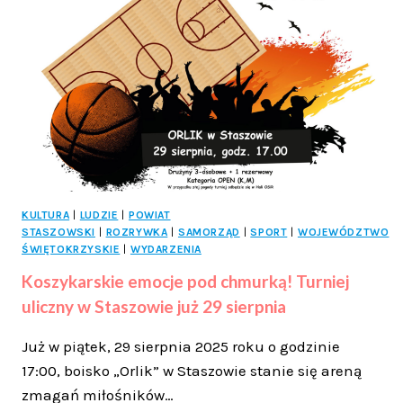
CZERWONE
ŚWIĘTO
NA
KIELECKIM
RYNKU
KULTURA
|
LUDZIE
|
POWIAT
STASZOWSKI
|
ROZRYWKA
|
SAMORZĄD
|
SPORT
|
WOJEWÓDZTWO
ŚWIĘTOKRZYSKIE
|
WYDARZENIA
Koszykarskie emocje pod chmurką! Turniej
uliczny w Staszowie już 29 sierpnia
Już w piątek, 29 sierpnia 2025 roku o godzinie
17:00, boisko „Orlik” w Staszowie stanie się areną
zmagań miłośników…