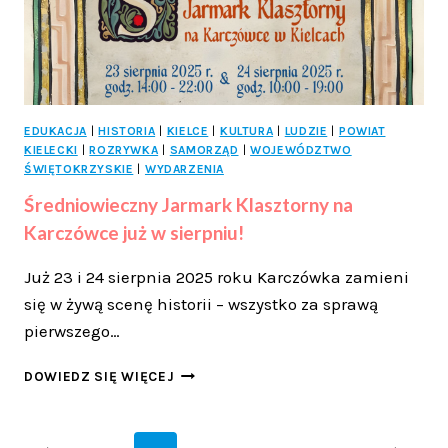
EDUKACJA
|
HISTORIA
|
KIELCE
|
KULTURA
|
LUDZIE
|
POWIAT
KIELECKI
|
ROZRYWKA
|
SAMORZĄD
|
WOJEWÓDZTWO
ŚWIĘTOKRZYSKIE
|
WYDARZENIA
Średniowieczny Jarmark Klasztorny na
Karczówce już w sierpniu!
Już 23 i 24 sierpnia 2025 roku Karczówka zamieni
się w żywą scenę historii – wszystko za sprawą
pierwszego…
ŚREDNIOWIECZNY
DOWIEDZ SIĘ WIĘCEJ
JARMARK
KLASZTORNY
NA