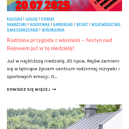
KULTURA
|
LUDZIE
|
POWIAT
SKARŻYSKI
|
ROZRYWKA
|
SAMORZĄD
|
SPORT
|
WOJEWÓDZTWO
ŚWIĘTOKRZYSKIE
|
WYDARZENIA
Rodzinna przygoda z wiosłami – festyn nad
Rejowem już w tę niedzielę!
Już w najbliższą niedzielę, 20 lipca, Rejów zamieni
się w tętniące życiem centrum rodzinnej rozrywki i
sportowych emocji. O…
RODZINNA
DOWIEDZ SIĘ WIĘCEJ
PRZYGODA
Z
WIOSŁAMI
–
FESTYN
NAD