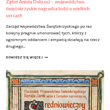
Zgłoś Anioła Dobroci – województwo
świętokrzyskie nagradza ludzi o wielkich
sercach
Zarząd Województwa Świętokrzyskiego po raz
kolejny pragnie uhonorować tych, którzy z
ogromnym oddaniem i empatią działają na rzecz
drugiego…
ZGŁOŚ
DOWIEDZ SIĘ WIĘCEJ
ANIOŁA
DOBROCI
–
WOJEWÓDZTWO
ŚWIĘTOKRZYSKIE
NAGRADZA
LUDZI
O
WIELKICH
SERCACH