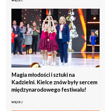
WIĘCEJ
w
i
ę
t
o
Magia młodości i sztuki na
M
Kadzielni. Kielce znów były sercem
ł
międzynarodowego festiwalu!
o
M
WIĘCEJ