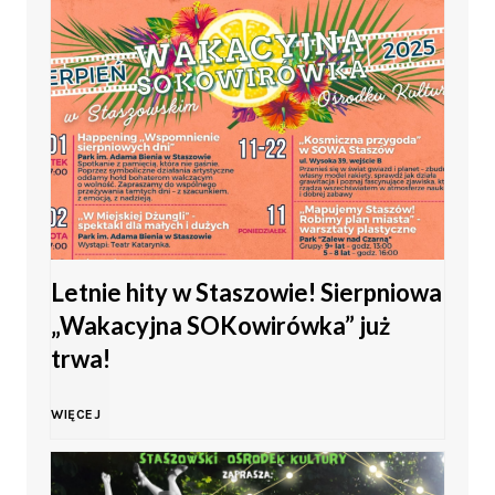
d
a
z
g
i
i
e
a
ż
m
y
Letnie hity w Staszowie! Sierpniowa
ł
„Wakacyjna SOKowirówka” już
w
o
trwa!
K
d
L
WIĘCEJ
i
o
e