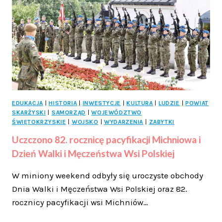
REJOWEM
JUŻ
W
TĘ
NIEDZIELĘ!
EDUKACJA
|
HISTORIA
|
INWESTYCJE
|
KULTURA
|
LUDZIE
|
POWIAT
SKARŻYSKI
|
SAMORZĄD
|
WOJEWÓDZTWO
ŚWIĘTOKRZYSKIE
|
WOJSKO
|
WYDARZENIA
|
ZABYTKI
Uczczono 82. rocznicę pacyfikacji Michniowa i
Dzień Walki i Męczeństwa Wsi Polskiej
W miniony weekend odbyły się uroczyste obchody
Dnia Walki i Męczeństwa Wsi Polskiej oraz 82.
rocznicy pacyfikacji wsi Michniów…