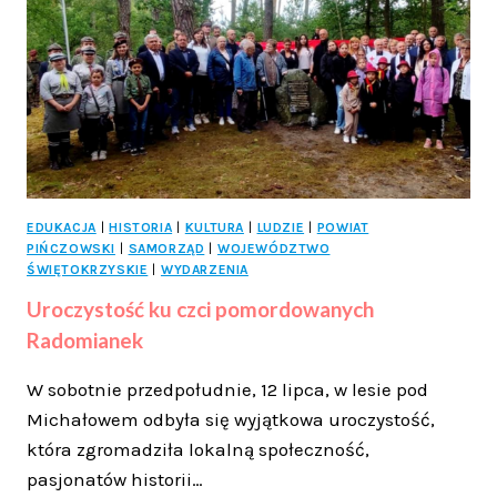
FILMOWY
W
KIELCACH!
EDUKACJA
|
HISTORIA
|
KULTURA
|
LUDZIE
|
POWIAT
PIŃCZOWSKI
|
SAMORZĄD
|
WOJEWÓDZTWO
ŚWIĘTOKRZYSKIE
|
WYDARZENIA
Uroczystość ku czci pomordowanych
Radomianek
W sobotnie przedpołudnie, 12 lipca, w lesie pod
Michałowem odbyła się wyjątkowa uroczystość,
która zgromadziła lokalną społeczność,
pasjonatów historii…