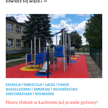
UCZCZONO
DOWIEDZ SIĘ WIĘCEJ
82.
ROCZNICĘ
PACYFIKACJI
MICHNIOWA
I
DZIEŃ
WALKI
I
MĘCZEŃSTWA
WSI
POLSKIEJ
EDUKACJA
|
INWESTYCJE
|
LUDZIE
|
POWIAT
WŁOSZCZOWSKI
|
SAMORZĄD
|
WOJEWÓDZTWO
ŚWIĘTOKRZYSKIE
|
WYDARZENIA
Nowy żłobek w Łachowie już prawie gotowy!