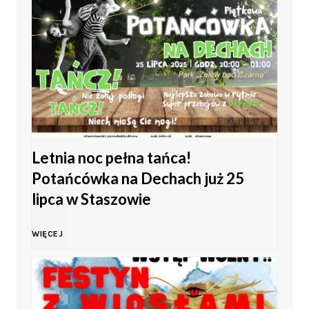
e
ś
t
l
c
n
c
i
i
a
i
e
c
s
Letnia noc pełna tańca!
h
Potańcówka na Dechach już 25
h
z
i
lipca w Staszowie
–
t
t
L
WIĘCEJ
s
u
y
e
t
k
w
t