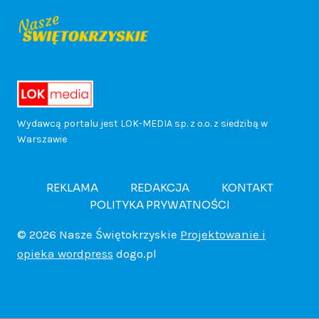
y
ł
y
d
r
j
n
o
f
z
ó
u
n
d
i
y
w
ż
a
y
k
Wydawcą portalu jest LOK-MEDIA sp. z o.o. z siedzibą w
n
k
Warszawie
2
d
c
a
a
a
5
R
REKLAMA
REDAKCJA
KONTAKT
h
c
r
POLITYKA PRYWATNOŚCI
”
l
e
j
o
© 2026 Nasze Świętokrzyskie
Projektowanie i
j
i
opieka wordpress
dogo.pl
j
i
d
u
p
o
M
o
ż
c