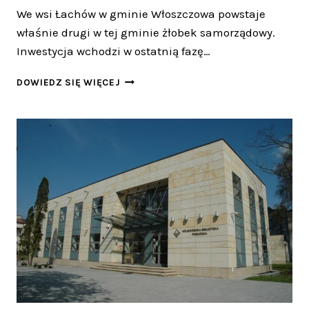
We wsi Łachów w gminie Włoszczowa powstaje
właśnie drugi w tej gminie żłobek samorządowy.
Inwestycja wchodzi w ostatnią fazę…
NOWY
DOWIEDZ SIĘ WIĘCEJ
ŻŁOBEK
W
ŁACHOWIE
JUŻ
PRAWIE
GOTOWY!