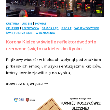
KULTURA
|
LUDZIE
|
POWIAT
KIELECKI
|
ROZRYWKA
|
SAMORZĄD
|
SPORT
|
WOJEWÓDZTWO
ŚWIĘTOKRZYSKIE
|
WYDARZENIA
Korona Kielce w świetle reflektorów: żółto-
czerwone święto na kieleckim Rynku
Piątkowy wieczór w Kielcach upłynął pod znakiem
piłkarskich emocji, muzyki i entuzjazmu kibiców,
którzy licznie zjawili się na Rynku,…
KORONA
DOWIEDZ SIĘ WIĘCEJ
KIELCE
W
ŚWIETLE
REFLEKTORÓW:
ŻÓŁTO-