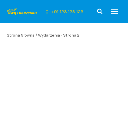
Przejdź
do
+01 123 123 123
treści
Strona Główna
/
Wydarzenia
- Strona 2