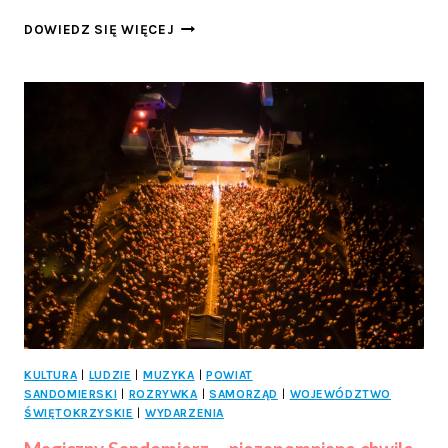
UROCZYSTOŚĆ
DOWIEDZ SIĘ WIĘCEJ
KU
CZCI
POMORDOWANYCH
RADOMIANEK
KULTURA
|
LUDZIE
|
MUZYKA
|
POWIAT
SANDOMIERSKI
|
ROZRYWKA
|
SAMORZĄD
|
WOJEWÓDZTWO
ŚWIĘTOKRZYSKIE
|
WYDARZENIA