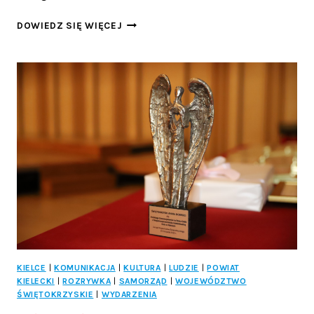
KOSZYKARSKIE
DOWIEDZ SIĘ WIĘCEJ
EMOCJE
POD
CHMURKĄ!
TURNIEJ
ULICZNY
W
STASZOWIE
JUŻ
29
SIERPNIA
KIELCE
|
KOMUNIKACJA
|
KULTURA
|
LUDZIE
|
POWIAT
KIELECKI
|
ROZRYWKA
|
SAMORZĄD
|
WOJEWÓDZTWO
ŚWIĘTOKRZYSKIE
|
WYDARZENIA