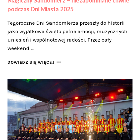
Magiczny Sandomierz – niezapomniane chwile
podczas Dni Miasta 2025
Tegoroczne Dni Sandomierza przeszły do historii
jako wyjątkowe święto pełne emocji, muzycznych
uniesień i wspólnotowej radości. Przez cały
weekend,…
MAGICZNY
DOWIEDZ SIĘ WIĘCEJ
SANDOMIERZ
–
NIEZAPOMNIANE
CHWILE
PODCZAS
DNI
MIASTA
2025