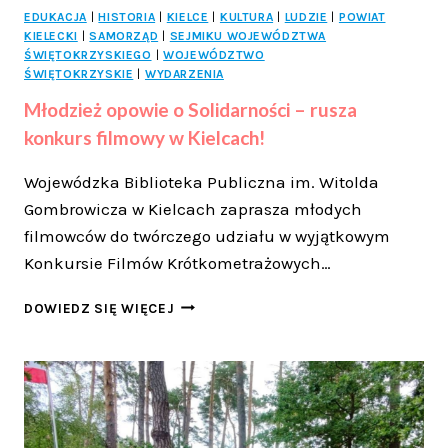
EDUKACJA
|
HISTORIA
|
KIELCE
|
KULTURA
|
LUDZIE
|
POWIAT
KIELECKI
|
SAMORZĄD
|
SEJMIKU WOJEWÓDZTWA
ŚWIĘTOKRZYSKIEGO
|
WOJEWÓDZTWO
ŚWIĘTOKRZYSKIE
|
WYDARZENIA
Młodzież opowie o Solidarności – rusza
konkurs filmowy w Kielcach!
Wojewódzka Biblioteka Publiczna im. Witolda
Gombrowicza w Kielcach zaprasza młodych
filmowców do twórczego udziału w wyjątkowym
Konkursie Filmów Krótkometrażowych…
MŁODZIEŻ
DOWIEDZ SIĘ WIĘCEJ
OPOWIE
O
SOLIDARNOŚCI
–
RUSZA
KONKURS