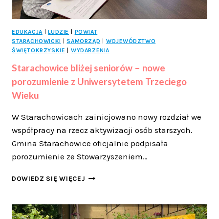
EDUKACJA
|
LUDZIE
|
POWIAT
STARACHOWICKI
|
SAMORZĄD
|
WOJEWÓDZTWO
ŚWIĘTOKRZYSKIE
|
WYDARZENIA
Starachowice bliżej seniorów – nowe
porozumienie z Uniwersytetem Trzeciego
Wieku
W Starachowicach zainicjowano nowy rozdział we
współpracy na rzecz aktywizacji osób starszych.
Gmina Starachowice oficjalnie podpisała
porozumienie ze Stowarzyszeniem…
STARACHOWICE
DOWIEDZ SIĘ WIĘCEJ
BLIŻEJ
SENIORÓW
–
NOWE