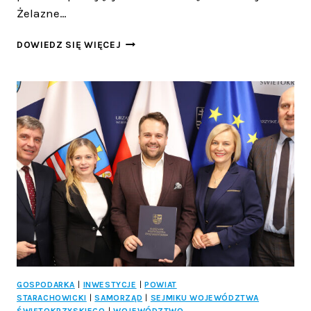
Żelazne…
ŻELAZNE
DOWIEDZ SIĘ WIĘCEJ
GODY
W
STARACHOWICACH!
GOSPODARKA
|
INWESTYCJE
|
POWIAT
STARACHOWICKI
|
SAMORZĄD
|
SEJMIKU WOJEWÓDZTWA
ŚWIĘTOKRZYSKIEGO
|
WOJEWÓDZTWO