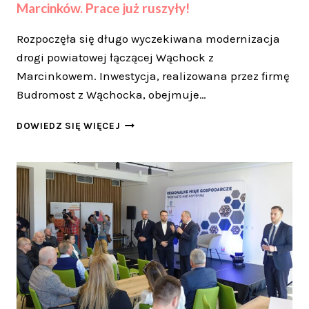
Marcinków. Prace już ruszyły!
Rozpoczęła się długo wyczekiwana modernizacja
drogi powiatowej łączącej Wąchock z
Marcinkowem. Inwestycja, realizowana przez firmę
Budromost z Wąchocka, obejmuje…
WIELKA
DOWIEDZ SIĘ WIĘCEJ
MODERNIZACJA
DROGI
WĄCHOCK–
MARCINKÓW.
PRACE
JUŻ
RUSZYŁY!