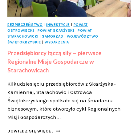
BEZPIECZEŃSTWO
|
INWESTYCJE
|
POWIAT
OSTROWIECKI
|
POWIAT SKARŻYSKI
|
POWIAT
STARACHOWICKI
|
SAMORZĄD
|
WOJEWÓDZTWO
ŚWIĘTOKRZYSKIE
|
WYDARZENIA
Przedsiębiorcy łączą siły – pierwsze
Regionalne Misje Gospodarcze w
Starachowicach
Kilkudziesięciu przedsiębiorców z Skarżyska-
Kamiennej, Starachowic i Ostrowca
Świętokrzyskiego spotkało się na śniadaniu
biznesowym, które otworzyło cykl Regionalnych
Misji Gospodarczych….
PRZEDSIĘBIORCY
DOWIEDZ SIĘ WIĘCEJ
ŁĄCZĄ