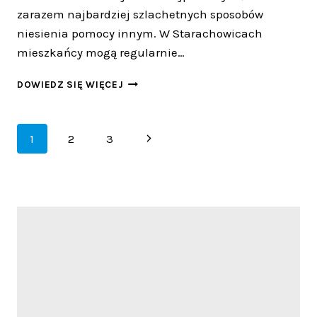
zarazem najbardziej szlachetnych sposobów
niesienia pomocy innym. W Starachowicach
mieszkańcy mogą regularnie…
STARACHOWICKA
DOWIEDZ SIĘ WIĘCEJ
„AKCJA
KREW”
TRWA!
Nawigacja
Następna
1
2
3
strony
strona