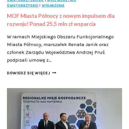
ŚWIĘTOKRZYSKIE
|
WYDARZENIA
MOF Miasta Północy z nowym impulsem dla
rozwoju! Ponad 25,5 mln zł wsparcia
W ramach Miejskiego Obszaru Funkcjonalnego
Miasta Północy, marszałek Renata Janik oraz
członek Zarządu Województwa Andrzej Pruś
podpisali umowę z…
MOF
DOWIEDZ SIĘ WIĘCEJ
MIASTA
PÓŁNOCY
Z
NOWYM
IMPULSEM
DLA
ROZWOJU!
PONAD
25,5