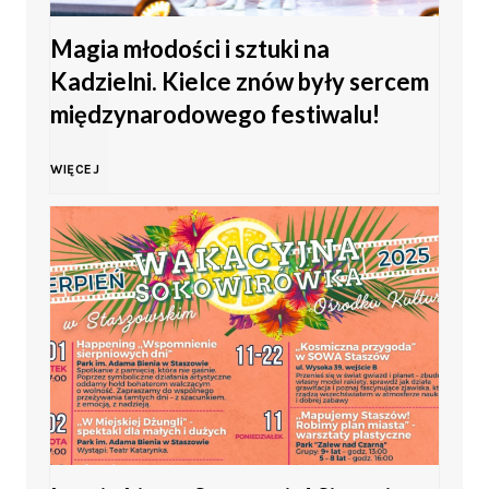
Magia młodości i sztuki na
M
Kadzielni. Kielce znów były sercem
ł
międzynarodowego festiwalu!
o
M
WIĘCEJ
d
a
z
g
i
i
e
a
ż
m
y