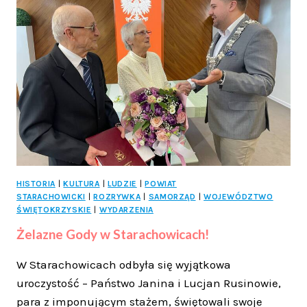
MAJA
HISTORIA
|
KULTURA
|
LUDZIE
|
POWIAT
STARACHOWICKI
|
ROZRYWKA
|
SAMORZĄD
|
WOJEWÓDZTWO
ŚWIĘTOKRZYSKIE
|
WYDARZENIA
Żelazne Gody w Starachowicach!
W Starachowicach odbyła się wyjątkowa
uroczystość – Państwo Janina i Lucjan Rusinowie,
para z imponującym stażem, świętowali swoje