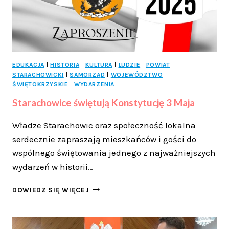
INSTYTUCJI
EDUKACJA
|
HISTORIA
|
KULTURA
|
LUDZIE
|
POWIAT
STARACHOWICKI
|
SAMORZĄD
|
WOJEWÓDZTWO
ŚWIĘTOKRZYSKIE
|
WYDARZENIA
Starachowice świętują Konstytucję 3 Maja
Władze Starachowic oraz społeczność lokalna
serdecznie zapraszają mieszkańców i gości do
wspólnego świętowania jednego z najważniejszych
wydarzeń w historii…
STARACHOWICE
DOWIEDZ SIĘ WIĘCEJ
ŚWIĘTUJĄ
KONSTYTUCJĘ
3