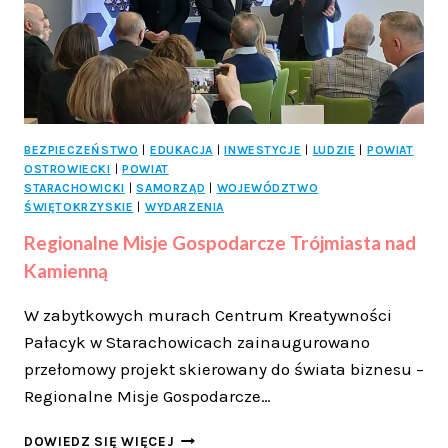
MLN
ZŁ
WSPARCIA
BEZPIECZEŃSTWO
|
EDUKACJA
|
INWESTYCJE
|
LUDZIE
|
POWIAT
OSTROWIECKI
|
POWIAT
STARACHOWICKI
|
SAMORZĄD
|
WOJEWÓDZTWO
ŚWIĘTOKRZYSKIE
|
WYDARZENIA
Regionalne Misje Gospodarcze Trójmiasta nad
Kamienną
W zabytkowych murach Centrum Kreatywności
Pałacyk w Starachowicach zainaugurowano
przełomowy projekt skierowany do świata biznesu –
Regionalne Misje Gospodarcze…
REGIONALNE
DOWIEDZ SIĘ WIĘCEJ