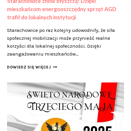
Starachowice znów błyszczą! Dzięki
mieszkańcom energooszczędny sprzęt AGD
trafił do lokalnych instytucji
Starachowice po raz kolejny udowodniły, że siła
społecznej mobilizacji może przynieść realne
korzyści dla lokalnej społeczności. Dzięki
zaangażowaniu mieszkańców…
STARACHOWICE
DOWIEDZ SIĘ WIĘCEJ
ZNÓW
BŁYSZCZĄ!
DZIĘKI
MIESZKAŃCOM
ENERGOOSZCZĘDNY
SPRZĘT
AGD
TRAFIŁ
DO
LOKALNYCH