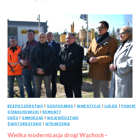
MISJE
GOSPODARCZE
TRÓJMIASTA
NAD
KAMIENNĄ
BEZPIECZEŃSTWO
|
GOSPODARKA
|
INWESTYCJE
|
LUDZIE
|
POWIAT
STARACHOWICKI
|
REMONTY
DRÓG
|
SAMORZĄD
|
WOJEWÓDZTWO
ŚWIĘTOKRZYSKIE
|
WYDARZENIA
Wielka modernizacja drogi Wąchock–