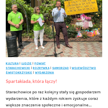
POROZUMIENIE
Z
UNIWERSYTETEM
TRZECIEGO
WIEKU
KULTURA
|
LUDZIE
|
POWIAT
STARACHOWICKI
|
ROZRYWKA
|
SAMORZĄD
|
WOJEWÓDZTWO
ŚWIĘTOKRZYSKIE
|
WYDARZENIA
Spartakiada, która łączy!
Starachowice po raz kolejny stały się gospodarzem
wydarzenia, które z każdym rokiem zyskuje coraz
większe znaczenie społeczne i emocjonalne….