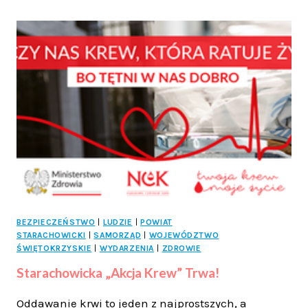
SIŁY
–
PIERWSZE
REGIONALNE
MISJE
GOSPODARCZE
W
STARACHOWICACH
BEZPIECZEŃSTWO
|
LUDZIE
|
POWIAT
STARACHOWICKI
|
SAMORZĄD
|
WOJEWÓDZTWO
ŚWIĘTOKRZYSKIE
|
WYDARZENIA
|
ZDROWIE
Starachowicka „Akcja Krew” Trwa!
Oddawanie krwi to jeden z najprostszych, a