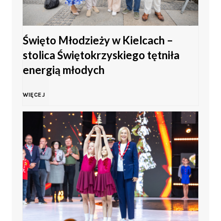
Święto Młodzieży w Kielcach –
stolica Świętokrzyskiego tętniła
energią młodych
Ś
WIĘCEJ
w
i
ę
t
o