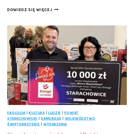
SPARTAKIADA,
DOWIEDZ SIĘ WIĘCEJ
KTÓRA
ŁĄCZY!
EKOLOGIA
|
KULTURA
|
LUDZIE
|
POWIAT
STARACHOWICKI
|
SAMORZĄD
|
WOJEWÓDZTWO
ŚWIĘTOKRZYSKIE
|
WYDARZENIA