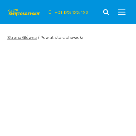
Przejdź
do
+01 123 123 123
treści
Strona Główna
/
Powiat starachowicki