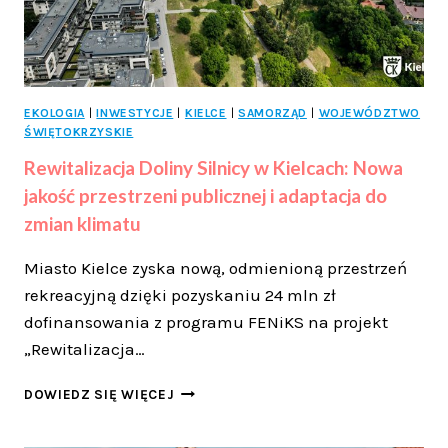
EKOLOGIA
|
INWESTYCJE
|
KIELCE
|
SAMORZĄD
|
WOJEWÓDZTWO
ŚWIĘTOKRZYSKIE
Rewitalizacja Doliny Silnicy w Kielcach: Nowa
jakość przestrzeni publicznej i adaptacja do
zmian klimatu
Miasto Kielce zyska nową, odmienioną przestrzeń
rekreacyjną dzięki pozyskaniu 24 mln zł
dofinansowania z programu FENiKS na projekt
„Rewitalizacja…
REWITALIZACJA
DOWIEDZ SIĘ WIĘCEJ
DOLINY
SILNICY