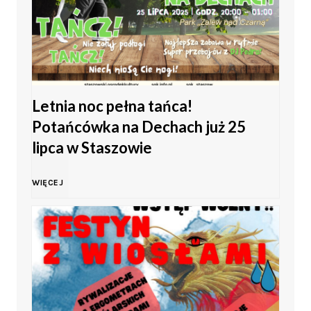
n
c
i
i
a
i
e
c
s
Letnia noc pełna tańca!
h
Potańcówka na Dechach już 25
h
z
i
lipca w Staszowie
–
t
t
L
WIĘCEJ
s
u
y
e
t
k
w
t
o
i
S
n
l
n