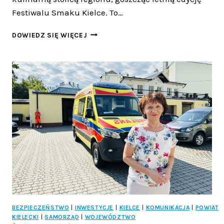
Festiwalu Smaku Kielce. To…
LETNIA
DOWIEDZ SIĘ WIĘCEJ
EDYCJA
FESTIWALU
SMAKU
KIELCE:
RAJ
DLA
KULINARNYCH
ENTUZJASTÓW
BEZPIECZEŃSTWO
|
INWESTYCJE
|
KIELCE
|
KOMUNIKACJA
|
POWIAT
KIELECKI
|
SAMORZĄD
|
WOJEWÓDZTWO