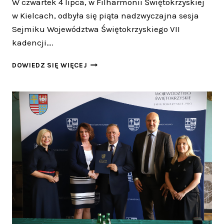
W czwartek 4 lipca, w Filharmonii Świętokrzyskiej
w Kielcach, odbyła się piąta nadzwyczajna sesja
Sejmiku Województwa Świętokrzyskiego VII
kadencji….
POSIEDZENIE
DOWIEDZ SIĘ WIĘCEJ
SEJMIKU
WOJEWÓDZTWA
ŚWIĘTOKRZYSKIEGO