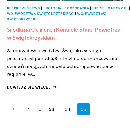
BEZPIECZEŃSTWO
|
EKOLOGIA
|
GOSPODARKA
|
LUDZIE
|
SAMORZĄD
WOJEWÓDZTWA ŚWIĘTOKRZYSKIEGO
|
WOJEWÓDZTWO
ŚWIĘTOKRZYSKIE
Środki na Ochronę i Kontrolę Stanu Powietrza
w Świętokrzyskiem
Samorząd Województwa Świętokrzyskiego
przeznaczył ponad 5,6 mln zł na dofinansowanie
działań mających na celu ochronę powietrza w
regionie. W…
ŚRODKI
DOWIEDZ SIĘ WIĘCEJ
NA
OCHRONĘ
I
Nawigacja
Poprzednia
1
…
53
54
55
KONTROLĘ
STANU
strony
strona
POWIETRZA
W