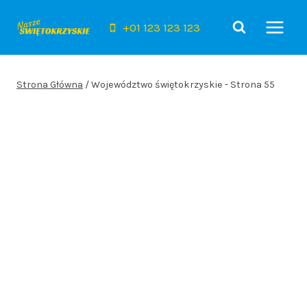
Przejdź
do
+01 123 123 123
treści
Strona Główna
/
Województwo świętokrzyskie
- Strona 55