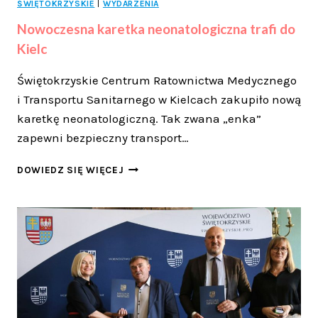
ŚWIĘTOKRZYSKIE
|
WYDARZENIA
Nowoczesna karetka neonatologiczna trafi do
Kielc
Świętokrzyskie Centrum Ratownictwa Medycznego
i Transportu Sanitarnego w Kielcach zakupiło nową
karetkę neonatologiczną. Tak zwana „enka”
zapewni bezpieczny transport…
NOWOCZESNA
DOWIEDZ SIĘ WIĘCEJ
KARETKA
NEONATOLOGICZNA
TRAFI
DO
KIELC