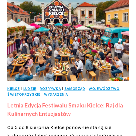
W
KIELCACH:
NOWA
JAKOŚĆ
PRZESTRZENI
PUBLICZNEJ
I
ADAPTACJA
DO
ZMIAN
KLIMATU
KIELCE
|
LUDZIE
|
ROZRYWKA
|
SAMORZĄD
|
WOJEWÓDZTWO
ŚWIĘTOKRZYSKIE
|
WYDARZENIA
Letnia Edycja Festiwalu Smaku Kielce: Raj dla
Kulinarnych Entuzjastów
Od 5 do 9 sierpnia Kielce ponownie staną się
kulinarną stolicą regionu, goszcząc letnią edycję