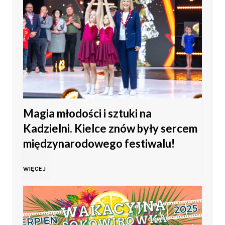
i
ę
t
o
Magia młodości i sztuki na
M
Kadzielni. Kielce znów były sercem
ł
międzynarodowego festiwalu!
o
M
WIĘCEJ
d
a
z
g