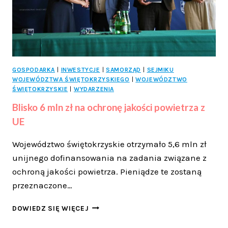
GOSPODARKA
|
INWESTYCJE
|
SAMORZĄD
|
SEJMIKU
WOJEWÓDZTWA ŚWIĘTOKRZYSKIEGO
|
WOJEWÓDZTWO
ŚWIĘTOKRZYSKIE
|
WYDARZENIA
Blisko 6 mln zł na ochronę jakości powietrza z
UE
Województwo świętokrzyskie otrzymało 5,6 mln zł
unijnego dofinansowania na zadania związane z
ochroną jakości powietrza. Pieniądze te zostaną
przeznaczone…
BLISKO
DOWIEDZ SIĘ WIĘCEJ
6
MLN