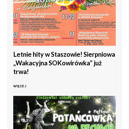
i
i
e
a
ż
m
y
Letnie hity w Staszowie! Sierpniowa
ł
„Wakacyjna SOKowirówka” już
w
o
trwa!
K
d
L
WIĘCEJ
i
o
e
e
ś
t
l
c