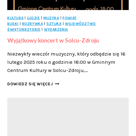
KULTURA
|
LUDZIE
|
MUZYKA
|
POWIAT
BUSKI
|
ROZRYWKA
|
SZTUKA
|
WOJEWÓDZTWO
ŚWIĘTOKRZYSKIE
|
WYDARZENIA
Wyjątkowy koncert w Solcu-Zdroju
Niezwykły wieczór muzyczny, który odbędzie się 16
lutego 2025 roku o godzinie 18:00 w Gminnym
Centrum Kultury w Solcu-Zdroju,…
WYJĄTKOWY
DOWIEDZ SIĘ WIĘCEJ
KONCERT
W
SOLCU-
ZDROJU