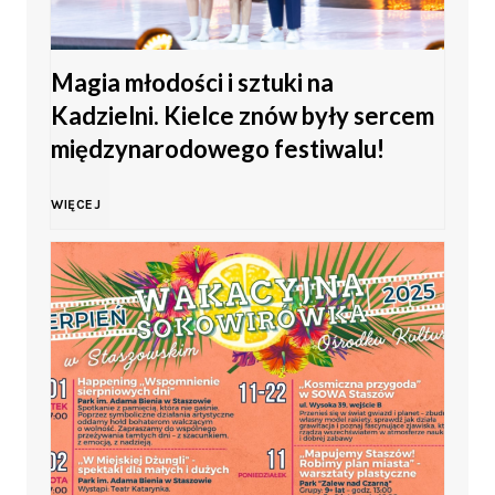
o
Magia młodości i sztuki na
M
Kadzielni. Kielce znów były sercem
ł
międzynarodowego festiwalu!
o
M
WIĘCEJ
d
a
z
g
i
i
e
a
ż
m