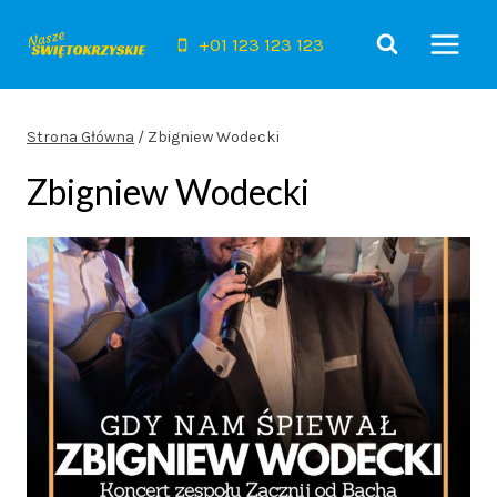
Przejdź
do
+01 123 123 123
treści
Strona Główna
/
Zbigniew Wodecki
Zbigniew Wodecki