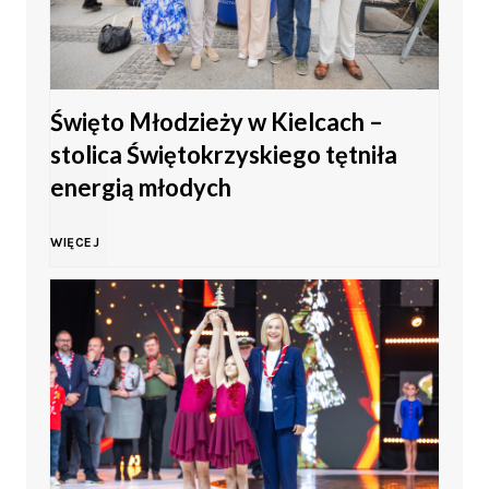
Święto Młodzieży w Kielcach –
stolica Świętokrzyskiego tętniła
energią młodych
Ś
WIĘCEJ
w
i
ę
t