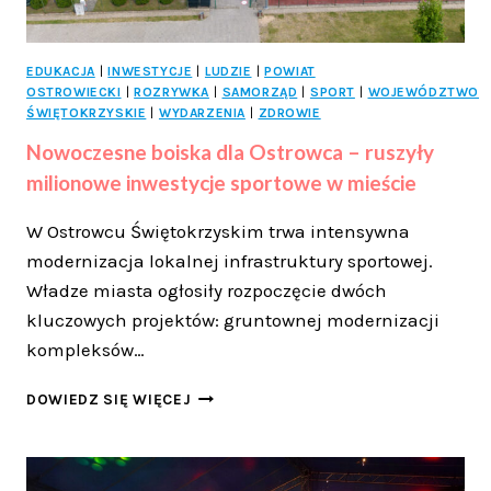
EDUKACJA
|
INWESTYCJE
|
LUDZIE
|
POWIAT
OSTROWIECKI
|
ROZRYWKA
|
SAMORZĄD
|
SPORT
|
WOJEWÓDZTWO
ŚWIĘTOKRZYSKIE
|
WYDARZENIA
|
ZDROWIE
Nowoczesne boiska dla Ostrowca – ruszyły
milionowe inwestycje sportowe w mieście
W Ostrowcu Świętokrzyskim trwa intensywna
modernizacja lokalnej infrastruktury sportowej.
Władze miasta ogłosiły rozpoczęcie dwóch
kluczowych projektów: gruntownej modernizacji
kompleksów…
NOWOCZESNE
DOWIEDZ SIĘ WIĘCEJ
BOISKA
DLA
OSTROWCA
–