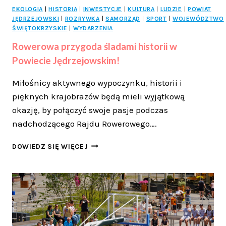
EKOLOGIA
|
HISTORIA
|
INWESTYCJE
|
KULTURA
|
LUDZIE
|
POWIAT
JĘDRZEJOWSKI
|
ROZRYWKA
|
SAMORZĄD
|
SPORT
|
WOJEWÓDZTWO
ŚWIĘTOKRZYSKIE
|
WYDARZENIA
Rowerowa przygoda śladami historii w
Powiecie Jędrzejowskim!
Miłośnicy aktywnego wypoczynku, historii i
pięknych krajobrazów będą mieli wyjątkową
okazję, by połączyć swoje pasje podczas
nadchodzącego Rajdu Rowerowego….
ROWEROWA
DOWIEDZ SIĘ WIĘCEJ
PRZYGODA
ŚLADAMI
HISTORII
W
POWIECIE
JĘDRZEJOWSKIM!