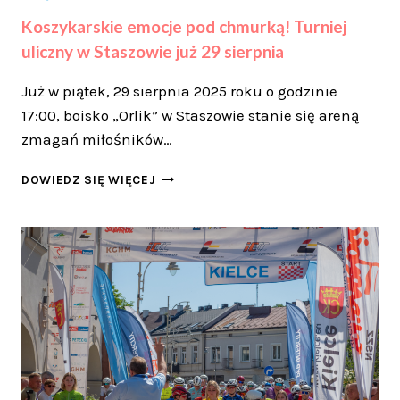
Koszykarskie emocje pod chmurką! Turniej
uliczny w Staszowie już 29 sierpnia
Już w piątek, 29 sierpnia 2025 roku o godzinie
17:00, boisko „Orlik” w Staszowie stanie się areną
zmagań miłośników…
KOSZYKARSKIE
DOWIEDZ SIĘ WIĘCEJ
EMOCJE
POD
CHMURKĄ!
TURNIEJ
ULICZNY
W
STASZOWIE
JUŻ
29
SIERPNIA