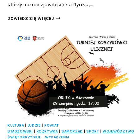
którzy licznie zjawili się na Rynku,…
KORONA
DOWIEDZ SIĘ WIĘCEJ
KIELCE
W
ŚWIETLE
REFLEKTORÓW:
ŻÓŁTO-
CZERWONE
ŚWIĘTO
NA
KIELECKIM
RYNKU
KULTURA
|
LUDZIE
|
POWIAT
STASZOWSKI
|
ROZRYWKA
|
SAMORZĄD
|
SPORT
|
WOJEWÓDZTWO
ŚWIĘTOKRZYSKIE
|
WYDARZENIA