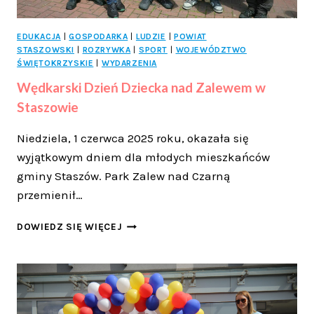
EDUKACJA
|
GOSPODARKA
|
LUDZIE
|
POWIAT
STASZOWSKI
|
ROZRYWKA
|
SPORT
|
WOJEWÓDZTWO
ŚWIĘTOKRZYSKIE
|
WYDARZENIA
Wędkarski Dzień Dziecka nad Zalewem w
Staszowie
Niedziela, 1 czerwca 2025 roku, okazała się
wyjątkowym dniem dla młodych mieszkańców
gminy Staszów. Park Zalew nad Czarną
przemienił…
WĘDKARSKI
DOWIEDZ SIĘ WIĘCEJ
DZIEŃ
DZIECKA
NAD
ZALEWEM
W
STASZOWIE