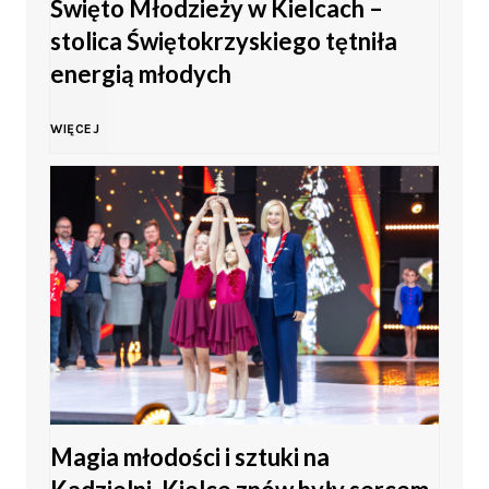
Święto Młodzieży w Kielcach –
stolica Świętokrzyskiego tętniła
energią młodych
Ś
WIĘCEJ
w
i
ę
t
o
Magia młodości i sztuki na
M