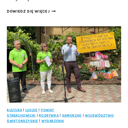
WEEKEND
DOWIEDZ SIĘ WIĘCEJ
PEŁEN
KOSZYKARSKICH
EMOCJI
W
KIELCACH:
ZA
NAMI
RYWALIZACJA
JUNIORÓW,
PRZED
NAMI
WIELKI
FINAŁ
KIELCE
CHALLENGE!
KULTURA
|
LUDZIE
|
POWIAT
STARACHOWICKI
|
ROZRYWKA
|
SAMORZĄD
|
WOJEWÓDZTWO
ŚWIĘTOKRZYSKIE
|
WYDARZENIA