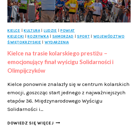
KIELCE
|
KULTURA
|
LUDZIE
|
POWIAT
KIELECKI
|
ROZRYWKA
|
SAMORZĄD
|
SPORT
|
WOJEWÓDZTWO
ŚWIĘTOKRZYSKIE
|
WYDARZENIA
Kielce na trasie kolarskiego prestiżu –
emocjonujący finał wyścigu Solidarności i
Olimpijczyków
Kielce ponownie znalazły się w centrum kolarskich
emocji, goszcząc start jednego z najważniejszych
etapów 36. Międzynarodowego Wyścigu
Solidarności i…
KIELCE
DOWIEDZ SIĘ WIĘCEJ
NA
TRASIE