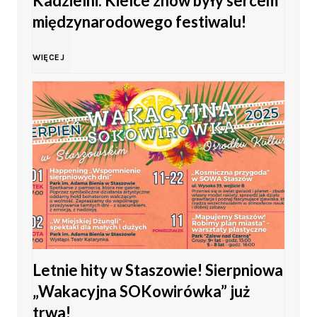
Kadzielni. Kielce znów były sercem
ł
międzynarodowego festiwalu!
o
M
WIĘCEJ
d
a
z
g
i
i
e
a
ż
m
y
Letnie hity w Staszowie! Sierpniowa
ł
„Wakacyjna SOKowirówka” już
w
o
trwa!