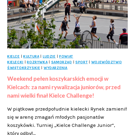
KIELCE
|
KULTURA
|
LUDZIE
|
POWIAT
KIELECKI
|
ROZRYWKA
|
SAMORZĄD
|
SPORT
|
WOJEWÓDZTWO
ŚWIĘTOKRZYSKIE
|
WYDARZENIA
Weekend pełen koszykarskich emocji w
Kielcach: za nami rywalizacja juniorów, przed
nami wielki finał Kielce Challenge!
W piątkowe przedpołudnie kielecki Rynek zamienił
się w arenę zmagań młodych pasjonatów
koszykówki. Turniej „Kielce Challenge Junior”,
który odbył…