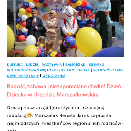
KULTURA
|
LUDZIE
|
ROZRYWKA
|
SAMORZĄD
|
SEJMIKU
WOJEWÓDZTWA ŚWIĘTOKRZYSKIEGO
|
SPORT
|
WOJEWÓDZTWO
ŚWIĘTOKRZYSKIE
|
WYDARZENIA
Radość, zabawa i niezapomniane chwile! Dzień
Dziecka w Urzędzie Marszałkowskim
Dzisiaj nasz Urząd tętnił życiem i dziecięcą
radością
. Marszałek Renata Janik zaprosiła
najmłodszych mieszkańców regionu, ich rodziców i