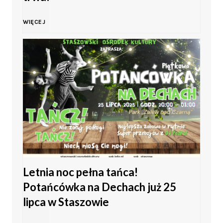
K
d
L
WIĘCEJ
i
o
e
e
ś
t
l
c
n
c
i
i
a
i
e
c
s
Letnia noc pełna tańca!
h
Potańcówka na Dechach już 25
h
z
i
lipca w Staszowie
–
t
t