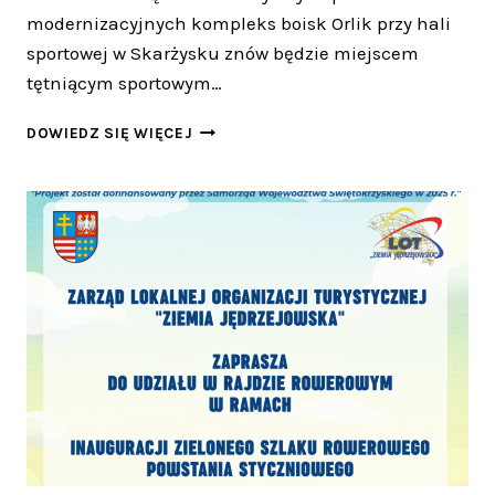
modernizacyjnych kompleks boisk Orlik przy hali
sportowej w Skarżysku znów będzie miejscem
tętniącym sportowym…
NOWY
DOWIEDZ SIĘ WIĘCEJ
BLASK
SKARŻYSKIEGO
ORLIKA!
SPORTOWY
POWRÓT
W
WIELKIM
STYLU
JUŻ
12
LIPCA