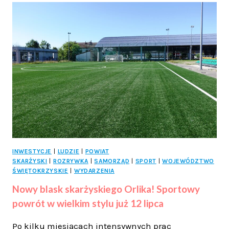
KOLARSKIEGO
PRESTIŻU
–
EMOCJONUJĄCY
FINAŁ
WYŚCIGU
SOLIDARNOŚCI
I
OLIMPIJCZYKÓW
INWESTYCJE
|
LUDZIE
|
POWIAT
SKARŻYSKI
|
ROZRYWKA
|
SAMORZĄD
|
SPORT
|
WOJEWÓDZTWO
ŚWIĘTOKRZYSKIE
|
WYDARZENIA
Nowy blask skarżyskiego Orlika! Sportowy
powrót w wielkim stylu już 12 lipca
Po kilku miesiącach intensywnych prac