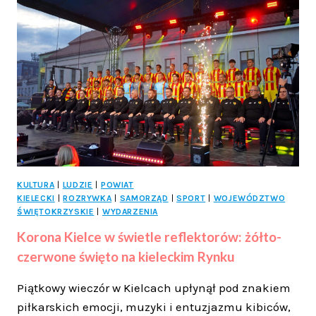
RUSZYŁY
MILIONOWE
INWESTYCJE
SPORTOWE
W
MIEŚCIE
KULTURA
|
LUDZIE
|
POWIAT
KIELECKI
|
ROZRYWKA
|
SAMORZĄD
|
SPORT
|
WOJEWÓDZTWO
ŚWIĘTOKRZYSKIE
|
WYDARZENIA
Korona Kielce w świetle reflektorów: żółto-
czerwone święto na kieleckim Rynku
Piątkowy wieczór w Kielcach upłynął pod znakiem
piłkarskich emocji, muzyki i entuzjazmu kibiców,