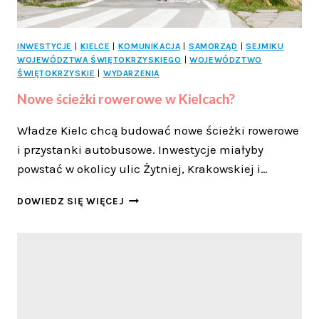
INWESTYCJE
|
KIELCE
|
KOMUNIKACJA
|
SAMORZĄD
|
SEJMIKU
WOJEWÓDZTWA ŚWIĘTOKRZYSKIEGO
|
WOJEWÓDZTWO
ŚWIĘTOKRZYSKIE
|
WYDARZENIA
Nowe ścieżki rowerowe w Kielcach?
Władze Kielc chcą budować nowe ścieżki rowerowe
i przystanki autobusowe. Inwestycje miałyby
powstać w okolicy ulic Żytniej, Krakowskiej i…
NOWE
DOWIEDZ SIĘ WIĘCEJ
ŚCIEŻKI
ROWEROWE
W
KIELCACH?