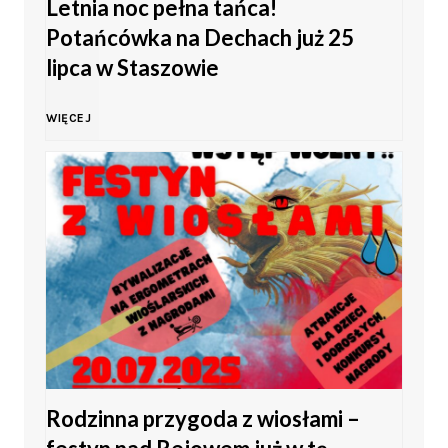
Letnia noc pełna tańca!
h
Potańcówka na Dechach już 25
h
z
i
lipca w Staszowie
–
t
t
L
WIĘCEJ
s
u
y
e
t
k
w
t
o
i
S
n
l
n
t
i
i
a
a
a
c
K
s
Rodzinna przygoda z wiosłami –
n
a
a