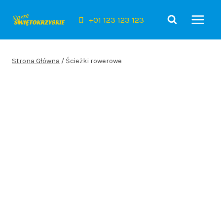
Przejdź
do
+01 123 123 123
treści
Strona Główna
/
Ścieżki rowerowe