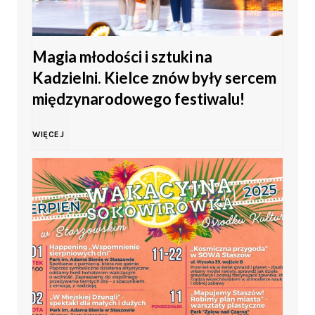
o
Magia młodości i sztuki na
M
Kadzielni. Kielce znów były sercem
ł
międzynarodowego festiwalu!
o
M
WIĘCEJ
d
a
z
g
i
i
e
a
ż
m