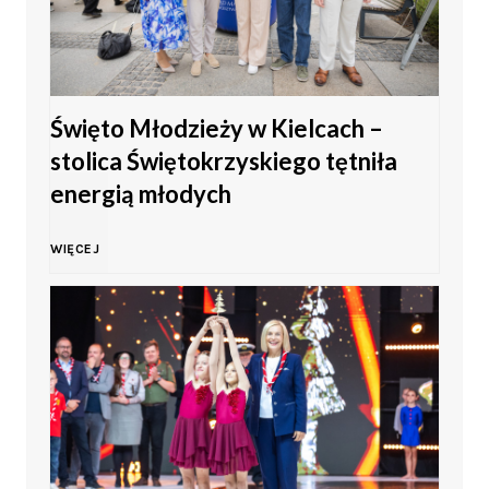
Święto Młodzieży w Kielcach –
stolica Świętokrzyskiego tętniła
energią młodych
Ś
WIĘCEJ
w
i
ę
t