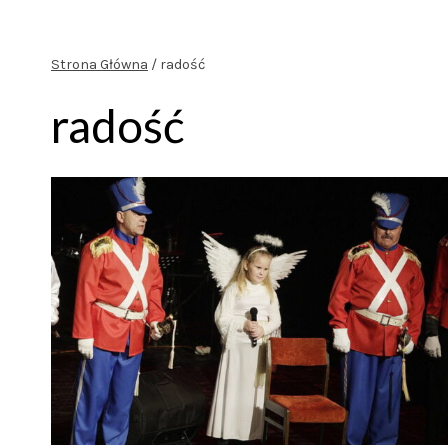
Strona Główna
/
radość
radość