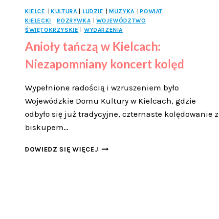
KIELCE
|
KULTURA
|
LUDZIE
|
MUZYKA
|
POWIAT
KIELECKI
|
ROZRYWKA
|
WOJEWÓDZTWO
ŚWIĘTOKRZYSKIE
|
WYDARZENIA
Anioły tańczą w Kielcach:
Niezapomniany koncert kolęd
Wypełnione radością i wzruszeniem było
Wojewódzkie Domu Kultury w Kielcach, gdzie
odbyło się już tradycyjne, czternaste kolędowanie z
biskupem…
ANIOŁY
DOWIEDZ SIĘ WIĘCEJ
TAŃCZĄ
W
KIELCACH:
NIEZAPOMNIANY
KONCERT
KOLĘD