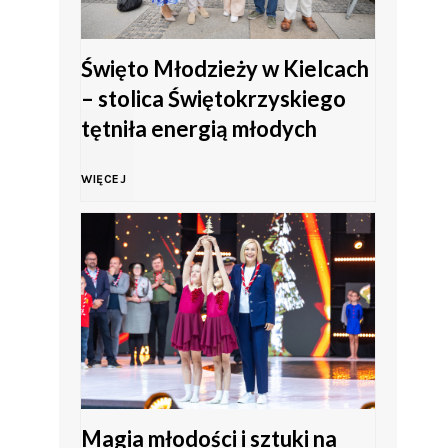
Święto Młodzieży w Kielcach
– stolica Świętokrzyskiego
tętniła energią młodych
Ś
WIĘCEJ
w
i
ę
t
o
Magia młodości i sztuki na