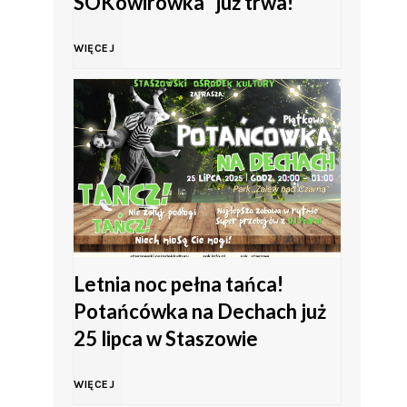
SOKowirówka” już trwa!
o
w
L
WIĘCEJ
d
K
e
o
i
t
ś
e
n
c
l
i
i
c
e
Letnia noc pełna tańca!
i
a
Potańcówka na Dechach już
h
25 lipca w Staszowie
s
c
i
L
WIĘCEJ
z
h