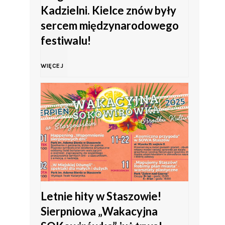
Kadzielni. Kielce znów były
M
sercem międzynarodowego
festiwalu!
ł
M
o
WIĘCEJ
a
d
g
z
i
i
a
e
m
ż
Letnie hity w Staszowie!
Sierpniowa „Wakacyjna
ł
y