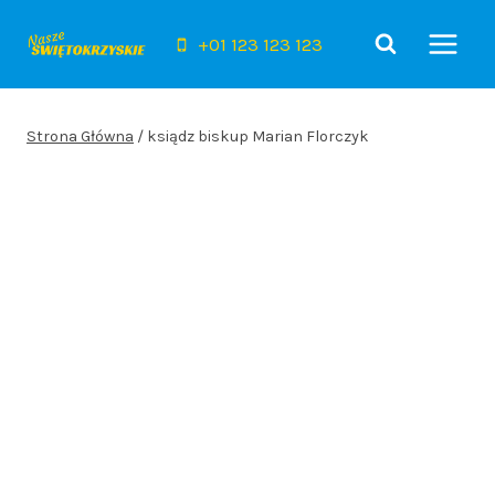
Przejdź
do
+01 123 123 123
treści
Strona Główna
/
ksiądz biskup Marian Florczyk