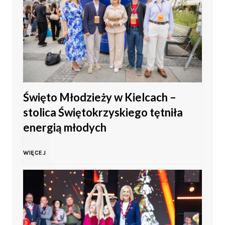
Święto Młodzieży w Kielcach –
stolica Świętokrzyskiego tętniła
energią młodych
Ś
WIĘCEJ
w
i