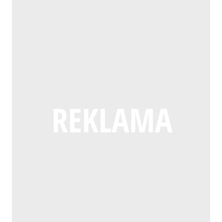
DNIU
BABCI
I
DZIADKA!