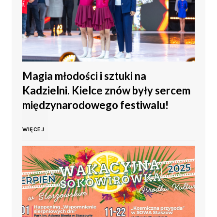
ę
t
o
Magia młodości i sztuki na
M
Kadzielni. Kielce znów były sercem
ł
międzynarodowego festiwalu!
o
M
WIĘCEJ
d
a
z
g
i
i