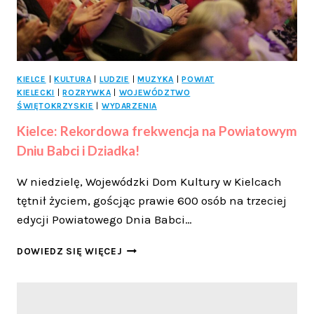
KIELCE
|
KULTURA
|
LUDZIE
|
MUZYKA
|
POWIAT
KIELECKI
|
ROZRYWKA
|
WOJEWÓDZTWO
ŚWIĘTOKRZYSKIE
|
WYDARZENIA
Kielce: Rekordowa frekwencja na Powiatowym
Dniu Babci i Dziadka!
W niedzielę, Wojewódzki Dom Kultury w Kielcach
tętnił życiem, goścjąc prawie 600 osób na trzeciej
edycji Powiatowego Dnia Babci…
KIELCE:
DOWIEDZ SIĘ WIĘCEJ
REKORDOWA
FREKWENCJA
NA
POWIATOWYM