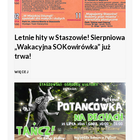
e
a
ż
m
y
Letnie hity w Staszowie! Sierpniowa
ł
„Wakacyjna SOKowirówka” już
w
o
trwa!
K
d
L
WIĘCEJ
i
o
e
e
ś
t
l
c
n
c
i
i