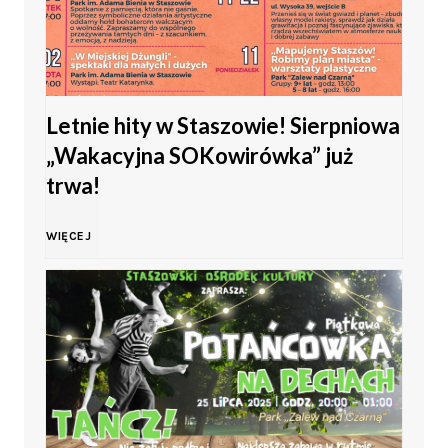
e
a
ż
m
y
Letnie hity w Staszowie! Sierpniowa
ł
„Wakacyjna SOKowirówka” już
w
o
trwa!
K
d
L
WIĘCEJ
i
o
e
e
ś
t
l
c
n
c
i
i