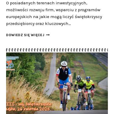
O posiadanych terenach inwestycyjnych,
możliwości rozwoju firm, wsparciu z programów
europejskich na jakie mogą liczyć świętokrzyscy
przedsiębiorcy oraz kluczowych…
W
DOWIEDZ SIĘ WIĘCEJ
JĘDRZEJOWIE
SAMORZĄDOWCY
I
PRZEDSIĘBIORCY
ROZMAWIALI
O
INWESTYCJACH
I
ROZWOJU
REGIONU