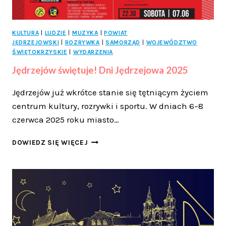
KULTURA
|
LUDZIE
|
MUZYKA
|
POWIAT
JĘDRZEJOWSKI
|
ROZRYWKA
|
SAMORZĄD
|
WOJEWÓDZTWO
ŚWIĘTOKRZYSKIE
|
WYDARZENIA
Jędrzejów świętuje! Dni Jędrzejowa 2025
Jędrzejów już wkrótce stanie się tętniącym życiem
centrum kultury, rozrywki i sportu. W dniach 6–8
czerwca 2025 roku miasto…
JĘDRZEJÓW
DOWIEDZ SIĘ WIĘCEJ
ŚWIĘTUJE!
DNI
JĘDRZEJOWA
2025