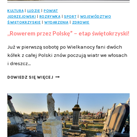
KULTURA
|
LUDZIE
|
POWIAT
JĘDRZEJOWSKI
|
ROZRYWKA
|
SPORT
|
WOJEWÓDZTWO
ŚWIĘTOKRZYSKIE
|
WYDARZENIA
|
ZDROWIE
,,Rowerem przez Polskę” – etap świętokrzyski!
Już w pierwszą sobotę po Wielkanocy fani dwóch
kółek z całej Polski znów poczują wiatr we włosach
i dreszcz…
,,ROWEREM
DOWIEDZ SIĘ WIĘCEJ
PRZEZ
POLSKĘ”
–
ETAP
ŚWIĘTOKRZYSKI!