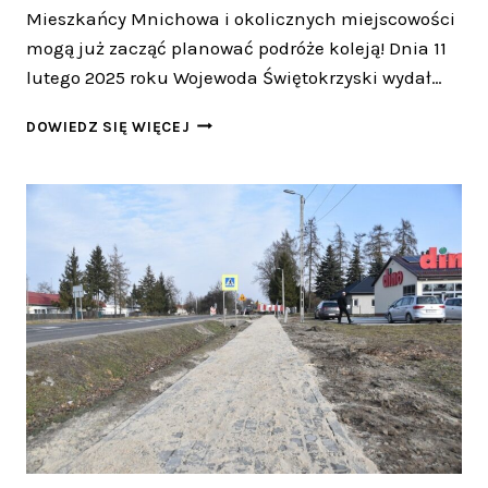
Mieszkańcy Mnichowa i okolicznych miejscowości
mogą już zacząć planować podróże koleją! Dnia 11
lutego 2025 roku Wojewoda Świętokrzyski wydał…
MNICHÓW
DOWIEDZ SIĘ WIĘCEJ
ZYSKA
NOWY
PRZYSTANEK
KOLEJOWY
–
INWESTYCJA
RUSZA
WIOSNĄ!