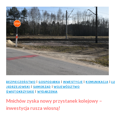
NA
CMENTARZU
WOJENNYM
W
JĘDRZEJOWIE
BEZPIECZEŃSTWO
|
GOSPODARKA
|
INWESTYCJE
|
KOMUNIKACJA
|
LU
JĘDRZEJOWSKI
|
SAMORZĄD
|
WOJEWÓDZTWO
ŚWIĘTOKRZYSKIE
|
WYDARZENIA
Mnichów zyska nowy przystanek kolejowy –
inwestycja rusza wiosną!