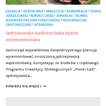
EDUKACJA
|
GOSPODARKA
|
INWESTYCJE
|
KOMUNIKACJA
|
POWIAT
JĘDRZEJOWSKI
|
REMONTY DRÓG
|
SAMORZĄD
|
SEJMIKU
WOJEWÓDZTWA ŚWIĘTOKRZYSKIEGO
|
WOJEWÓDZTWO
ŚWIĘTOKRZYSKIE
|
WYDARZENIA
Jędrzejowska wąskotorówka będzie
wyremontowana
Samorząd województwa świętokrzyskiego planuje
wyremontować zniszczoną jędrzejowską
wąskotorówkę, korzystając ze środków z rządowego
Programu Inwestycji Strategicznych „Polski Ład”.
Jędrzejowska…
JĘDRZEJOWSKA
DOWIEDZ SIĘ WIĘCEJ
WĄSKOTORÓWKA
BĘDZIE
WYREMONTOWANA