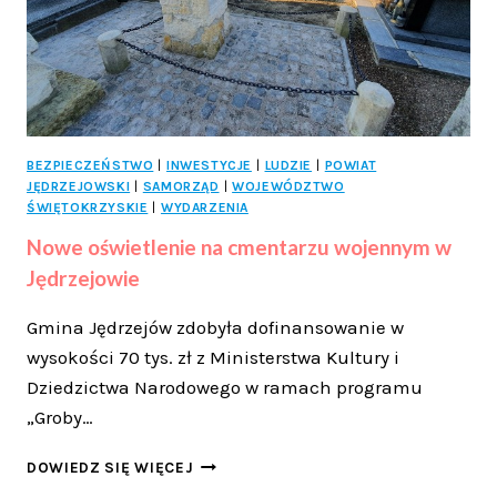
BEZPIECZEŃSTWO
|
INWESTYCJE
|
LUDZIE
|
POWIAT
JĘDRZEJOWSKI
|
SAMORZĄD
|
WOJEWÓDZTWO
ŚWIĘTOKRZYSKIE
|
WYDARZENIA
Nowe oświetlenie na cmentarzu wojennym w
Jędrzejowie
Gmina Jędrzejów zdobyła dofinansowanie w
wysokości 70 tys. zł z Ministerstwa Kultury i
Dziedzictwa Narodowego w ramach programu
„Groby…
NOWE
DOWIEDZ SIĘ WIĘCEJ
OŚWIETLENIE