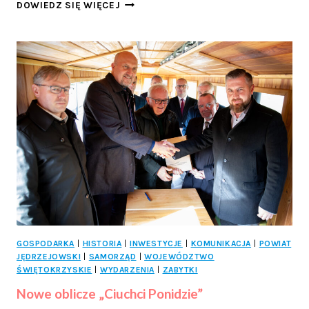
REGIONALNI
DOWIEDZ SIĘ WIĘCEJ
ARTYŚCI
NA
WYSTAWIE
,,WIERNA
2024”
ZAPREZENTOWALI
SWOJĄ
TWÓRCZOŚĆ
GOSPODARKA
|
HISTORIA
|
INWESTYCJE
|
KOMUNIKACJA
|
POWIAT
JĘDRZEJOWSKI
|
SAMORZĄD
|
WOJEWÓDZTWO
ŚWIĘTOKRZYSKIE
|
WYDARZENIA
|
ZABYTKI
Nowe oblicze „Ciuchci Ponidzie”