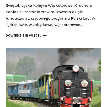
Świętokrzyska Kolejka Wąskotorowa „Ciuchcia
Ponidzie” zostanie zrewitalizowana dzięki
funduszom z rządowego programu Polski Ład. W
Jędrzejowie, w zabytkowej wąskotorówce,…
NOWE
DOWIEDZ SIĘ WIĘCEJ
OBLICZE
„CIUCHCI
PONIDZIE”