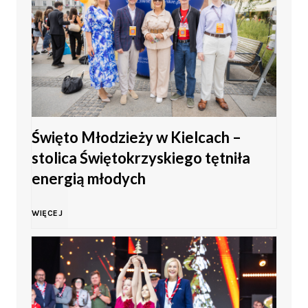
Święto Młodzieży w Kielcach –
stolica Świętokrzyskiego tętniła
energią młodych
Ś
WIĘCEJ
w
i