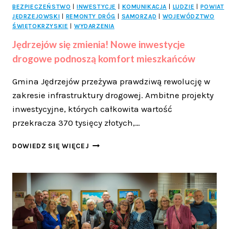
BEZPIECZEŃSTWO
|
INWESTYCJE
|
KOMUNIKACJA
|
LUDZIE
|
POWIAT
JĘDRZEJOWSKI
|
REMONTY DRÓG
|
SAMORZĄD
|
WOJEWÓDZTWO
ŚWIĘTOKRZYSKIE
|
WYDARZENIA
Jędrzejów się zmienia! Nowe inwestycje
drogowe podnoszą komfort mieszkańców
Gmina Jędrzejów przeżywa prawdziwą rewolucję w
zakresie infrastruktury drogowej. Ambitne projekty
inwestycyjne, których całkowita wartość
przekracza 370 tysięcy złotych,…
JĘDRZEJÓW
DOWIEDZ SIĘ WIĘCEJ
SIĘ
ZMIENIA!
NOWE
INWESTYCJE
DROGOWE
PODNOSZĄ
KOMFORT