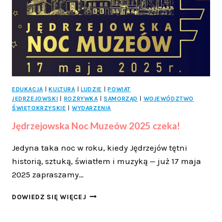
EDUKACJA
|
KULTURA
|
LUDZIE
|
POWIAT
JĘDRZEJOWSKI
|
ROZRYWKA
|
SAMORZĄD
|
WOJEWÓDZTWO
ŚWIĘTOKRZYSKIE
|
WYDARZENIA
Jędrzejowska Noc Muzeów 2025 czeka!
Jedyna taka noc w roku, kiedy Jędrzejów tętni
historią, sztuką, światłem i muzyką — już 17 maja
2025 zapraszamy…
JĘDRZEJOWSKA
DOWIEDZ SIĘ WIĘCEJ
NOC
MUZEÓW