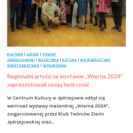
MIESZKAŃCÓW
KULTURA
|
LUDZIE
|
POWIAT
JĘDRZEJOWSKI
|
ROZRYWKA
|
SZTUKA
|
WOJEWÓDZTWO
ŚWIĘTOKRZYSKIE
|
WYDARZENIA
Regionalni artyści na wystawie ,,Wierna 2024”
zaprezentowali swoją twórczość
W Centrum Kultury w Jędrzejowie odbył się
wernisaż wystawy malarskiej „Wierna 2024”,
zorganizowanej przez Klub Twórców Ziemi
Jędrzejowskiej oraz…