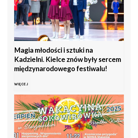
ę
t
o
Magia młodości i sztuki na
M
Kadzielni. Kielce znów były sercem
ł
międzynarodowego festiwalu!
o
M
WIĘCEJ
d
a
z
g
i
i