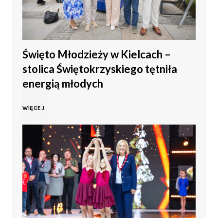
Święto Młodzieży w Kielcach –
stolica Świętokrzyskiego tętniła
energią młodych
Ś
WIĘCEJ
w
i
ę
t