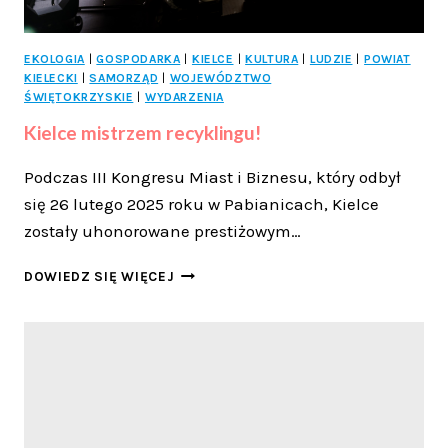
EKOLOGIA
|
GOSPODARKA
|
KIELCE
|
KULTURA
|
LUDZIE
|
POWIAT
KIELECKI
|
SAMORZĄD
|
WOJEWÓDZTWO
ŚWIĘTOKRZYSKIE
|
WYDARZENIA
Kielce mistrzem recyklingu!
Podczas III Kongresu Miast i Biznesu, który odbył
się 26 lutego 2025 roku w Pabianicach, Kielce
zostały uhonorowane prestiżowym…
KIELCE
DOWIEDZ SIĘ WIĘCEJ
MISTRZEM
RECYKLINGU!