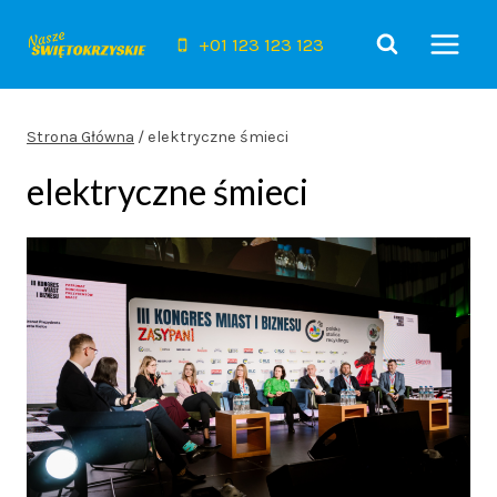
Przejdź
do
+01 123 123 123
treści
Strona Główna
/
elektryczne śmieci
elektryczne śmieci