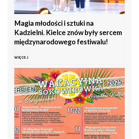
o
Magia młodości i sztuki na
M
Kadzielni. Kielce znów były sercem
ł
międzynarodowego festiwalu!
o
M
WIĘCEJ
d
a
z
g
i
i
e
a
ż
m