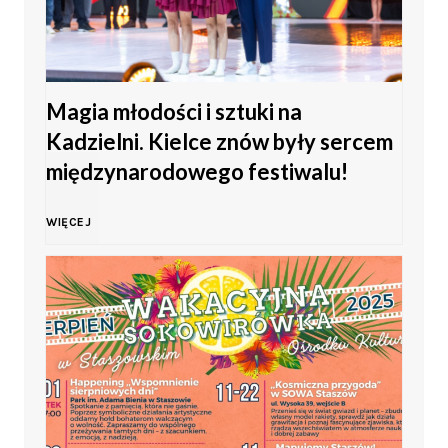
t
o
Magia młodości i sztuki na
M
Kadzielni. Kielce znów były sercem
ł
międzynarodowego festiwalu!
o
M
WIĘCEJ
d
a
z
g
i
i
e
a