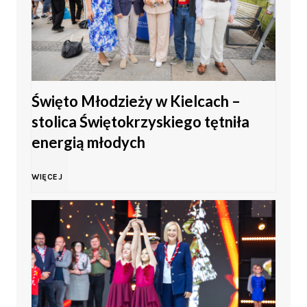
Święto Młodzieży w Kielcach –
stolica Świętokrzyskiego tętniła
energią młodych
Ś
WIĘCEJ
w
i
ę