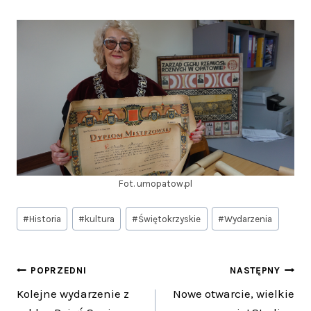
Fot. umopatow.pl
Tagi
#
Historia
#
kultura
#
Świętokrzyskie
#
Wydarzenia
wpisu:
Nawigacja
POPRZEDNI
NASTĘPNY
Kolejne wydarzenie z
Nowe otwarcie, wielkie
wpisu