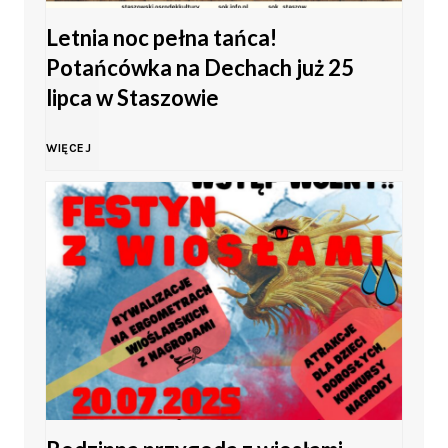
c
s
Letnia noc pełna tańca!
h
Potańcówka na Dechach już 25
h
z
i
lipca w Staszowie
–
t
t
L
WIĘCEJ
s
u
y
e
t
k
w
t
o
i
S
n
l
n
t
i
i
a
a
a
c
K
s
n