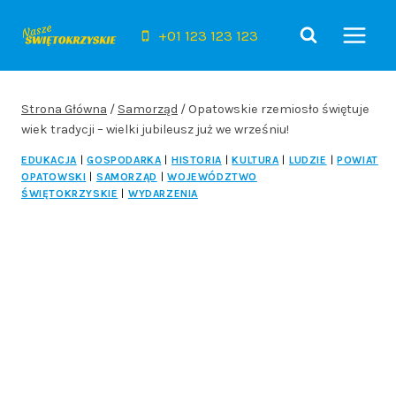
Przejdź
do
+01 123 123 123
treści
Strona Główna
/
Samorząd
/
Opatowskie rzemiosło świętuje
wiek tradycji – wielki jubileusz już we wrześniu!
EDUKACJA
|
GOSPODARKA
|
HISTORIA
|
KULTURA
|
LUDZIE
|
POWIAT
OPATOWSKI
|
SAMORZĄD
|
WOJEWÓDZTWO
ŚWIĘTOKRZYSKIE
|
WYDARZENIA