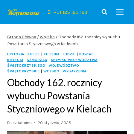
Przejdź
do
+01 123 123 123
treści
Strona Główna
/
Wojsko
/
Obchody 162. rocznicy wybuchu
Powstania Styczniowego w Kielcach
HISTORIA
|
KIELCE
|
KULTURA
|
LUDZIE
|
POWIAT
KIELECKI
|
SAMORZĄD
|
SEJMIKU WOJEWÓDZTWA
ŚWIĘTOKRZYSKIEGO
|
WOJEWÓDZTWO
ŚWIĘTOKRZYSKIE
|
WOJSKO
|
WYDARZENIA
Obchody 162. rocznicy
wybuchu Powstania
Styczniowego w Kielcach
Przez
Adminn
20 stycznia, 2025