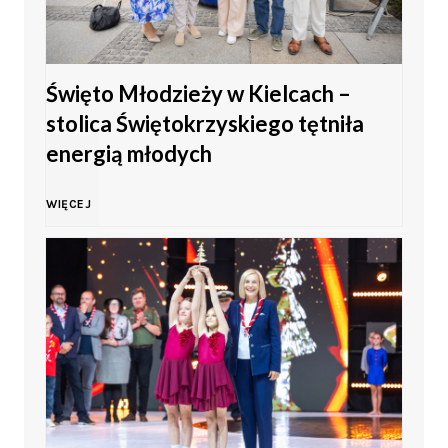
Święto Młodzieży w Kielcach –
stolica Świętokrzyskiego tętniła
energią młodych
Ś
WIĘCEJ
w
i
ę
t