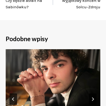
Czy będzie asfalt na
Wyjątkowy koncert w
wpisu
Sabinówku?
Solcu-Zdroju
Podobne wpisy