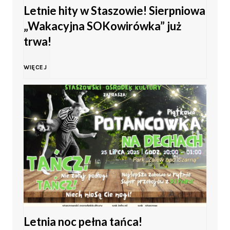
y
Letnie hity w Staszowie! Sierpniowa
ł
„Wakacyjna SOKowirówka” już
w
o
trwa!
K
d
L
WIĘCEJ
i
o
e
e
ś
t
l
c
n
c
i
i
a
i
e
c
s
Letnia noc pełna tańca!
h