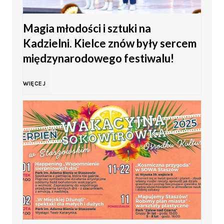
o
Magia młodości i sztuki na
M
Kadzielni. Kielce znów były sercem
ł
międzynarodowego festiwalu!
o
M
WIĘCEJ
d
a
z
g
i
i
e
a
ż
m