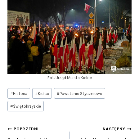
Fot. Urząd Miasta Kielce
Tagi
#
Historia
#
Kielce
#
Powstanie Styczniowe
wpisu:
#
Świętokrzyskie
Nawigacja
POPRZEDNI
NASTĘPNY