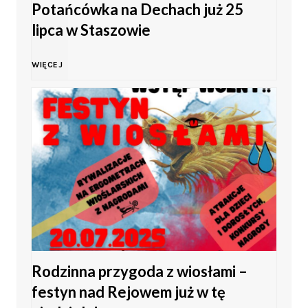
Potańcówka na Dechach już 25
h
z
i
lipca w Staszowie
–
t
t
L
WIĘCEJ
s
u
y
e
t
k
w
t
o
i
S
n
l
n
t
i
i
a
a
a
c
K
s
Rodzinna przygoda z wiosłami –
n
a
festyn nad Rejowem już w tę
a
z
o